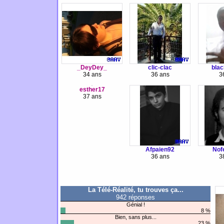
_DeyDey_
clic-clac
blac
34 ans
36 ans
3
esther17
37 ans
Afpaien92
Nof
36 ans
3
La Télé-Réalité, tu trouves ça...
942 réponses
Génial !
8 %
Bien, sans plus...
23 %