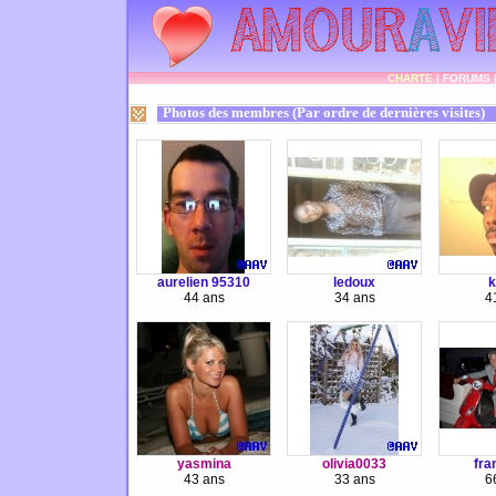
CHARTE
|
FORUMS
Photos des membres (Par ordre de dernières visites)
aurelien 95310
ledoux
k
44 ans
34 ans
4
yasmina
olivia0033
fra
43 ans
33 ans
6