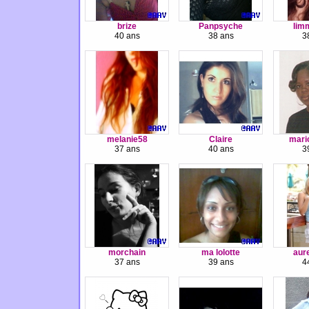
brize
Panpsyche
limm
40 ans
38 ans
3
melanie58
Claire
mari
37 ans
40 ans
3
morchain
ma lolotte
aur
37 ans
39 ans
4