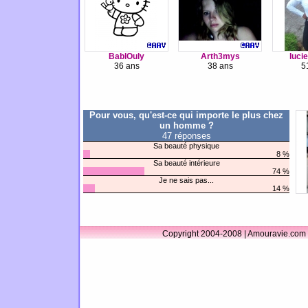
BablOuly
Arth3mys
luci
36 ans
38 ans
5
Pour vous, qu'est-ce qui importe le plus chez
un homme ?
47 réponses
Sa beauté physique
8 %
Sa beauté intérieure
74 %
Je ne sais pas...
14 %
Copyright 2004-2008 | Amouravie.com 