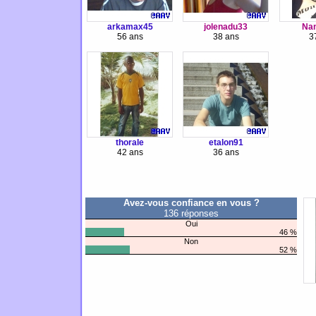
arkamax45
jolenadu33
Na
56 ans
38 ans
3
thorale
etalon91
42 ans
36 ans
Avez-vous confiance en vous ?
136 réponses
Oui
46 %
Non
52 %