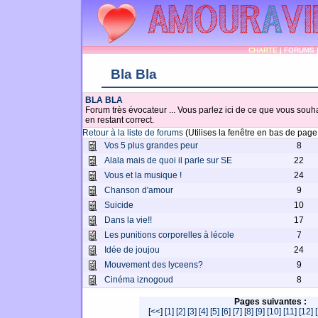
CHARTE
|
FORUMS
Bla Bla
BLA BLA
Forum très évocateur ... Vous parlez ici de ce que vous souhai
en restant correct.
Retour à la liste de forums
(Utilises la fenêtre en bas de pag
Vos 5 plus grandes peur
8
Alala mais de quoi il parle sur SE
22
Vous et la musique !
24
Chanson d'amour
9
Suicide
10
Dans la vie!!
17
Les punitions corporelles à lécole
7
Idée de joujou
24
Mouvement des lyceens?
9
Cinéma iznogoud
8
Pages suivantes :
[
<<
]
[1]
[2]
[3]
[4]
[5]
[6]
[7]
[8]
[9]
[10]
[11]
[12]