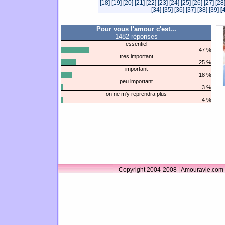
[18]
[19]
[20]
[21]
[22]
[23]
[24]
[25]
[26]
[27]
[28
[34]
[35]
[36]
[37]
[38]
[39]
[
Pour vous l'amour c'est...
1482 réponses
essentiel
47 %
tres important
25 %
important
18 %
peu important
3 %
on ne m'y reprendra plus
4 %
Copyright 2004-2008 | Amouravie.com 