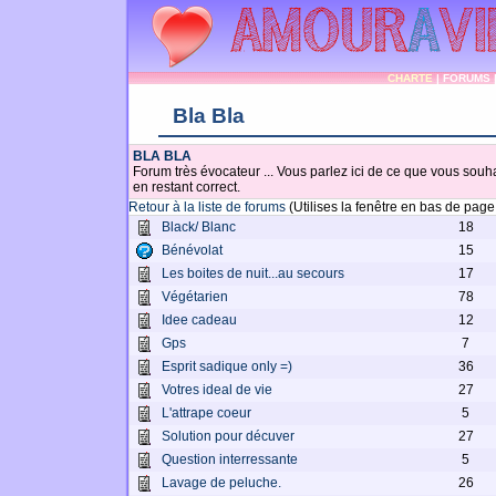
CHARTE
|
FORUMS
Bla Bla
BLA BLA
Forum très évocateur ... Vous parlez ici de ce que vous souhai
en restant correct.
Retour à la liste de forums
(Utilises la fenêtre en bas de pag
Black/ Blanc
18
Bénévolat
15
Les boites de nuit...au secours
17
Végétarien
78
Idee cadeau
12
Gps
7
Esprit sadique only =)
36
Votres ideal de vie
27
L'attrape coeur
5
Solution pour décuver
27
Question interressante
5
Lavage de peluche.
26