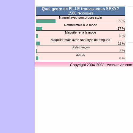
Quel genre de FILLE trouvez-vous SEXY?
1588 réponses
Naturel avec son propre style
55 %
Naturel mais à la mode
17 %
Maquiller et à la mode
6 %
Maquiller mais avec son style de fringues
11 %
Style garçon
2 %
autres
6 %
Copyright 2004-2008 | Amouravie.com 