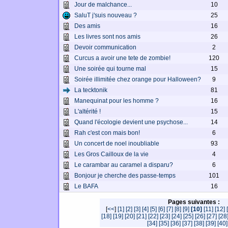
Jour de malchance...
10
SaluT j'suis nouveau ?
25
Des amis
16
Les livres sont nos amis
26
Devoir communication
2
Curcus a avoir une tete de zombie!
120
Une soirée qui tourne mal
15
Soirée illimitée chez orange pour Halloween?
9
La tecktonik
81
Manequinat pour les homme ?
16
L'altérité !
15
Quand l'écologie devient une psychose...
14
Rah c'est con mais bon!
6
Un concert de noel inoubliable
93
Les Gros Cailloux de la vie
4
Le carambar au caramel a disparu?
6
Bonjour je cherche des passe-temps
101
Le BAFA
16
Pages suivantes :
[
<<
]
[1]
[2]
[3]
[4]
[5]
[6]
[7]
[8]
[9]
[10]
[11]
[12]
[18]
[19]
[20]
[21]
[22]
[23]
[24]
[25]
[26]
[27]
[28
[34]
[35]
[36]
[37]
[38]
[39]
[40]