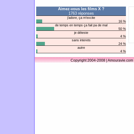
Aimez-vous les films X ?
1763 réponses
j'adore, ça m'excite
16 %
de temps en temps ça fait pa de mal
50 %
je déteste
4 %
sans interets
24 %
autre
4 %
Copyright 2004-2008 | Amouravie.com 