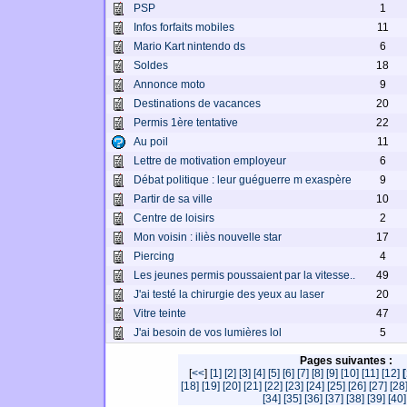
PSP
1
Infos forfaits mobiles
11
Mario Kart nintendo ds
6
Soldes
18
Annonce moto
9
Destinations de vacances
20
Permis 1ère tentative
22
Au poil
11
Lettre de motivation employeur
6
Débat politique : leur guéguerre m exaspère
9
Partir de sa ville
10
Centre de loisirs
2
Mon voisin : iliès nouvelle star
17
Piercing
4
Les jeunes permis poussaient par la vitesse..
49
J'ai testé la chirurgie des yeux au laser
20
Vitre teinte
47
J'ai besoin de vos lumières lol
5
Pages suivantes :
[
<<
]
[1]
[2]
[3]
[4]
[5]
[6]
[7]
[8]
[9]
[10]
[11]
[12]
[18]
[19]
[20]
[21]
[22]
[23]
[24]
[25]
[26]
[27]
[28
[34]
[35]
[36]
[37]
[38]
[39]
[40]