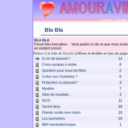
CHARTE
|
FORUMS
Bla Bla
BLA BLA
Forum très évocateur ... Vous parlez ici de ce que vous souhai
en restant correct.
Retour à la liste de forums
(Utilises la fenêtre en bas de pag
Ici on dit aurevoir !
14
Coins sympas à visiter
6
Question pour nous les filles
2
Colloc sur Chambéry ?
0
Protection ou jalousie?
3
Mystère
7
Sites de resultats...
3
NCIS
11
Secret story
20
Plainte contre mon chien
10
Les bacheliers.
10
BEP electrotechnique
1