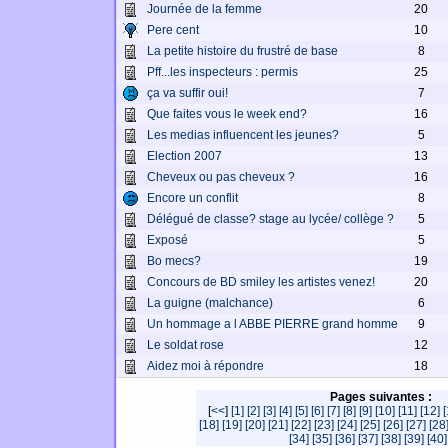
Journée de la femme
20
Pere cent
10
La petite histoire du frustré de base
8
Pff...les inspecteurs : permis
25
ça va suffir oui!
7
Que faites vous le week end?
16
Les medias influencent les jeunes?
5
Election 2007
13
Cheveux ou pas cheveux ?
16
Encore un conflit
8
Délégué de classe? stage au lycée/ collège ?
5
Exposé
5
Bo mecs?
19
Concours de BD smiley les artistes venez!
20
La guigne (malchance)
6
Un hommage a l ABBE PIERRE grand homme
9
Le soldat rose
12
Aidez moi à répondre
18
Pages suivantes :
[
<<
]
[1]
[2]
[3]
[4]
[5]
[6]
[7]
[8]
[9]
[10]
[11]
[12]
[
[18]
[19]
[20]
[21]
[22]
[23]
[24]
[25]
[26]
[27]
[28
[34]
[35]
[36]
[37]
[38]
[39]
[40]