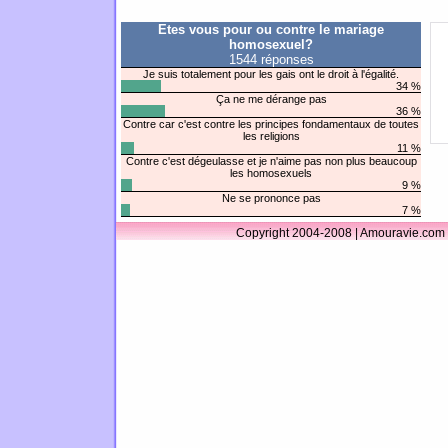
Etes vous pour ou contre le mariage
homosexuel?
1544 réponses
Je suis totalement pour les gais ont le droit à l'égalité.
34 %
Ça ne me dérange pas
36 %
Contre car c'est contre les principes fondamentaux de toutes
les religions
11 %
Contre c'est dégeulasse et je n'aime pas non plus beaucoup
les homosexuels
9 %
Ne se prononce pas
7 %
Copyright 2004-2008 | Amouravie.com 