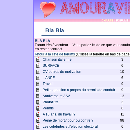
CHARTE
|
FORUMS
Bla Bla
BLA BLA
Forum très évocateur ... Vous parlez ici de ce que vous souhai
en restant correct.
Retour à la liste de forums
(Utilises la fenêtre en bas de pag
Chanson italienne
3
SURFACE
6
CV Lettres de motivation
10
L'ANPE
6
Travail
9
Petite question a propos du permis de conduir
9
Anniversaire AAV
13
Photofiltre
3
Permis
6
A 16 ans, du travail ?
11
Peine de mort? pour ou contre ?
98
Les célebrites et l'élection éléctoral
6