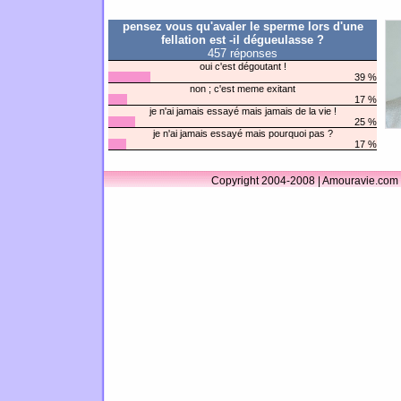
pensez vous qu'avaler le sperme lors d'une
fellation est -il dégueulasse ?
457 réponses
oui c'est dégoutant !
39 %
non ; c'est meme exitant
17 %
je n'ai jamais essayé mais jamais de la vie !
25 %
je n'ai jamais essayé mais pourquoi pas ?
17 %
Copyright 2004-2008 | Amouravie.com 