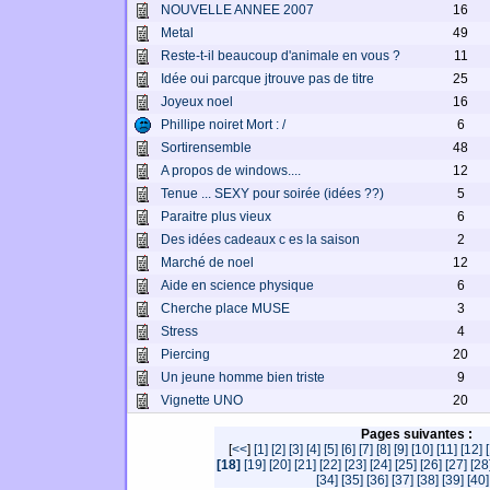
NOUVELLE ANNEE 2007
16
Metal
49
Reste-t-il beaucoup d'animale en vous ?
11
Idée oui parcque jtrouve pas de titre
25
Joyeux noel
16
Phillipe noiret Mort : /
6
Sortirensemble
48
A propos de windows....
12
Tenue ... SEXY pour soirée (idées ??)
5
Paraitre plus vieux
6
Des idées cadeaux c es la saison
2
Marché de noel
12
Aide en science physique
6
Cherche place MUSE
3
Stress
4
Piercing
20
Un jeune homme bien triste
9
Vignette UNO
20
Pages suivantes :
[
<<
]
[1]
[2]
[3]
[4]
[5]
[6]
[7]
[8]
[9]
[10]
[11]
[12]
[18]
[19]
[20]
[21]
[22]
[23]
[24]
[25]
[26]
[27]
[28
[34]
[35]
[36]
[37]
[38]
[39]
[40]