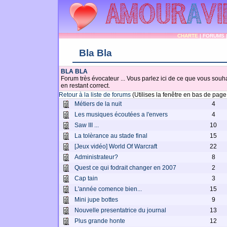
CHARTE
|
FORUMS
Bla Bla
BLA BLA
Forum très évocateur ... Vous parlez ici de ce que vous souhai
en restant correct.
Retour à la liste de forums
(Utilises la fenêtre en bas de pag
Métiers de la nuit
4
Les musiques écoutées a l'envers
4
Saw III ...
10
La tolèrance au stade final
15
[Jeux vidéo] World Of Warcraft
22
Administrateur?
8
Quest ce qui fodrait changer en 2007
2
Cap tain
3
L'année comence bien...
15
Mini jupe bottes
9
Nouvelle presentatrice du journal
13
Plus grande honte
12