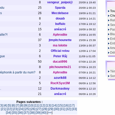
8
vengeur_poipoi@
20/09 à 19:40
endu
25
Sparda
20/09 à 00:23
Tou
es
26
Mecdebase
19/09 à 01:21
Che
8
douab
18/09 à 14:21
Rel
2
buffalo
17/09 à 19:12
Sex
15
anéacré
Pas
16/09 à 09:32
Bla
ille?!
6
Aphrodite
15/09 à 16:55
Ent
37
jtmpitchounette
15/09 à 15:39
En
3
ma lolotte
13/09 à 00:37
Amo
2
Official relou
12/09 à 17:04
Dél
ngue
6
Peter Râj
11/09 à 01:05
50
ducati996
07/09 à 22:26
8
pitchounette21
07/09 à 16:23
Té
léphonik à partir du num?
8
Aphrodite
07/09 à 16:21
So
2
azurik88
06/09 à 14:12
5
RocKSyst3M
06/09 à 12:56
.
12
Darkmaoboy
06/09 à 12:10
21
anéacré
06/09 à 10:26
Pages suivantes :
[3]
[4]
[5]
[6]
[7]
[8]
[9]
[10]
[11]
[12]
[13]
[14]
[15]
[16]
[17]
[21]
[22]
[23]
[24]
[25]
[26]
[27]
[28]
[29]
[30]
[31]
[32]
[33]
[34]
[35]
[36]
[37]
[38]
[39]
[40]
[
>>
]