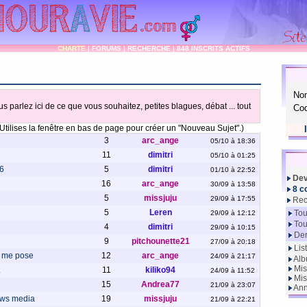
CHARTE
|
FORUMS
|
RECHERCHE
|
848 INSCRITS ACTIFS
No
us parlez ici de ce que vous souhaitez, petites blagues, débat ... tout
Cod
Utilises la fenêtre en bas de page pour créer un "Nouveau Sujet".)
3
arc_ange
05/10 à 18:36
11
dimitri
05/10 à 01:25
06
5
dimitri
01/10 à 22:52
Dev
16
arc_ange
30/09 à 13:58
8 c
5
missjuju
29/09 à 17:55
Rec
5
Leren
Tou
29/09 à 12:12
Tou
4
dimitri
29/09 à 10:15
Der
9
pitchounette21
27/09 à 20:18
Lis
e me pose
12
arc_ange
24/09 à 21:17
Alb
Mis
.
11
kiliko94
24/09 à 11:52
Mis
15
Andrea77
21/09 à 23:07
Ann
ows media
19
missjuju
21/09 à 22:21