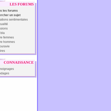
LES FORUMS
s les forums
rcher un sujet
ations sentimentales
ualité
sions
 bla
re femmes
tre hommes
uravie
ires
CONNAISSANCE
moignages
ndages