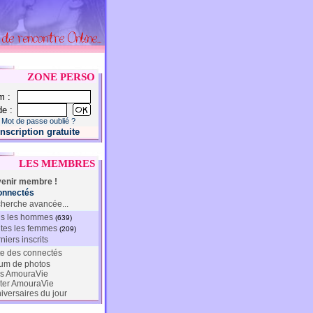
ZONE PERSO
m :
e :
Mot de passe oublié ?
Inscription gratuite
LES MEMBRES
enir membre !
onnectés
herche avancée...
s les hommes
(639)
tes les femmes
(209)
niers inscrits
te des connectés
um de photos
s AmouraVie
ter AmouraVie
iversaires du jour