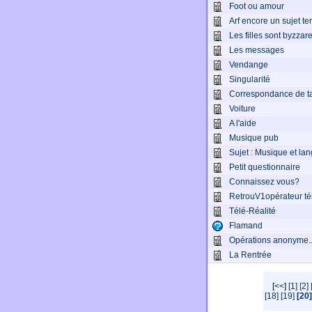
Foot ou amour
Arf encore un sujet t
Les filles sont byzzar
Les messages
Vendange
Singularité
Correspondance de ta
Voiture
A l'aide
Musique pub
Sujet : Musique et la
Petit questionnaire
Connaissez vous?
RetrouV1opérateur té
Télé-Réalité
Flamand
Opérations anonyme..
La Rentrée
[
<<
]
[1]
[2]
[18]
[19]
[20]