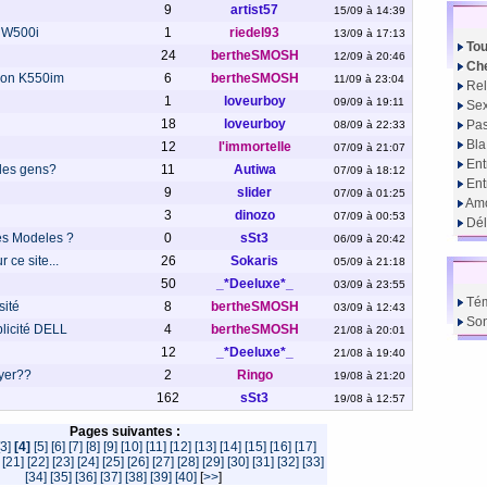
9
artist57
15/09 à 14:39
 W500i
1
riedel93
13/09 à 17:13
Tou
24
bertheSMOSH
12/09 à 20:46
Che
son K550im
6
bertheSMOSH
11/09 à 23:04
Rel
1
loveurboy
09/09 à 19:11
Sex
18
loveurboy
Pas
08/09 à 22:33
Bla
12
l'immortelle
07/09 à 21:07
Ent
les gens?
11
Autiwa
07/09 à 18:12
En
9
slider
07/09 à 01:25
Amo
3
dinozo
07/09 à 00:53
Dél
es Modeles ?
0
sSt3
06/09 à 20:42
 ce site...
26
Sokaris
05/09 à 21:18
50
_*Deeluxe*_
03/09 à 23:55
Té
ité
8
bertheSMOSH
03/09 à 12:43
So
licité DELL
4
bertheSMOSH
21/08 à 20:01
12
_*Deeluxe*_
21/08 à 19:40
ayer??
2
Ringo
19/08 à 21:20
162
sSt3
19/08 à 12:57
Pages suivantes :
[3]
[4]
[5]
[6]
[7]
[8]
[9]
[10]
[11]
[12]
[13]
[14]
[15]
[16]
[17]
[21]
[22]
[23]
[24]
[25]
[26]
[27]
[28]
[29]
[30]
[31]
[32]
[33]
[34]
[35]
[36]
[37]
[38]
[39]
[40]
[
>>
]