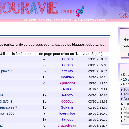
CHARTE
|
FORUMS
|
RECHERCHE
|
848 INSCRITS ACTIFS
No
us parlez ici de ce que vous souhaitez, petites blagues, débat ... tout
Cod
Utilises la fenêtre en bas de page pour créer un "Nouveau Sujet".)
4
Pepito
23/11 à 10:32
22
Pepito
08/11 à 15:40
 place !
37
Stants
05/11 à 16:45
Dev
16
mathias
24/10 à 10:24
15 
4
Aphrodite
15/10 à 12:59
Rec
3
Rusk
Tou
11/10 à 12:38
Tou
ire
17
Pepito
04/10 à 20:09
Der
l svp :s
16
coco05
03/10 à 18:01
Lis
prisables ?
10
Sokaris
02/10 à 23:00
Alb
Mis
how 2008
7
loveurboy
29/09 à 20:46
Mis
17
tanout
18/09 à 10:36
Ann
nt?
9
crazydream
16/09 à 13:34