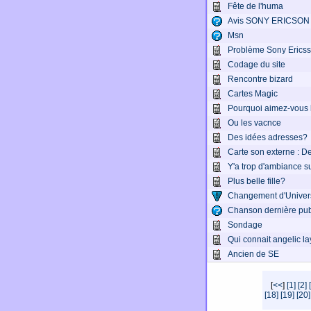
Fête de l'huma
Avis SONY ERICSON
Msn
Problème Sony Erics
Codage du site
Rencontre bizard
Cartes Magic
Pourquoi aimez-vous 
Ou les vacnce
Des idées adresses?
Carte son externe : D
Y'a trop d'ambiance sur
Plus belle fille?
Changement d'Univers
Chanson dernière pub
Sondage
Qui connait angelic l
Ancien de SE
[
<<
]
[1]
[2]
[18]
[19]
[20]