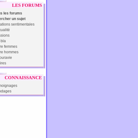
LES FORUMS
s les forums
rcher un sujet
ations sentimentales
ualité
sions
 bla
re femmes
tre hommes
uravie
ires
CONNAISSANCE
moignages
ndages