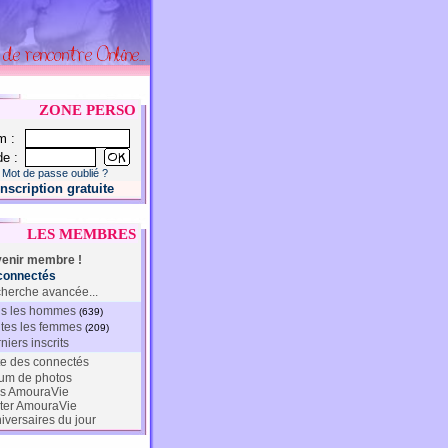
ZONE PERSO
m :
e :
Mot de passe oublié ?
Inscription gratuite
LES MEMBRES
enir membre !
connectés
herche avancée...
s les hommes
(639)
tes les femmes
(209)
niers inscrits
te des connectés
um de photos
s AmouraVie
ter AmouraVie
iversaires du jour