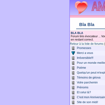
Bla Bla
BLA BLA
Forum très évocateur ... Vo
en restant correct.
Retour à la liste de forums
(
Promesses
Merci a vous
Irréversible!!!
Pour un monde meille
Poème
Quelqu'un peut m'exp
Témoins de géova
Votre parchemin
Prénoms
Et celui là?
C'est mon Anniversair
Site de son midi!