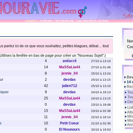
CHARTE
|
FORUMS
|
RECHERCHE
|
848 INSCRITS ACTIFS
No
us parlez ici de ce que vous souhaitez, petites blagues, débat ... tout
Cod
Utilises la fenêtre en bas de page pour créer un "Nouveau Sujet".)
4
anéacré
27/10 à 13:14
14
MaSSaLia44
27/10 à 01:46
8
jennie_04
25/10 à 13:24
Dev
ur
2
devdas
25/10 à 13:15
14 
42
julien712
25/10 à 13:10
Rec
liquer
9
devdas
Tou
24/10 à 18:13
Tou
25
MaSSaLia44
24/10 à 13:15
Der
0
devdas
23/10 à 18:48
Lis
15
MaSSaLia44
23/10 à 02:38
Alb
Mis
11
jennie_04
22/10 à 18:14
Mis
e
10
Petit Coeur
21/10 à 02:36
Ann
0
El Nounours
20/10 à 19:03