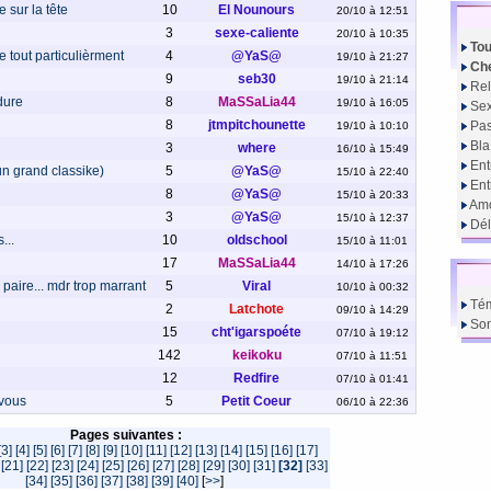
e sur la tête
10
El Nounours
20/10 à 12:51
3
sexe-caliente
20/10 à 10:35
Tou
e tout particulièrment
4
@YaS@
19/10 à 21:27
Che
9
seb30
19/10 à 21:14
Rel
dure
8
MaSSaLia44
19/10 à 16:05
Sex
8
jtmpitchounette
Pas
19/10 à 10:10
Bla
3
where
16/10 à 15:49
Ent
un grand classike)
5
@YaS@
15/10 à 22:40
En
8
@YaS@
15/10 à 20:33
Amo
3
@YaS@
15/10 à 12:37
Dél
...
10
oldschool
15/10 à 11:01
17
MaSSaLia44
14/10 à 17:26
aire... mdr trop marrant
5
Viral
10/10 à 00:32
Té
2
Latchote
09/10 à 14:29
So
15
cht'igarspoéte
07/10 à 19:12
142
keikoku
07/10 à 11:51
12
Redfire
07/10 à 01:41
 vous
5
Petit Coeur
06/10 à 22:36
Pages suivantes :
[3]
[4]
[5]
[6]
[7]
[8]
[9]
[10]
[11]
[12]
[13]
[14]
[15]
[16]
[17]
[21]
[22]
[23]
[24]
[25]
[26]
[27]
[28]
[29]
[30]
[31]
[32]
[33]
[34]
[35]
[36]
[37]
[38]
[39]
[40]
[
>>
]