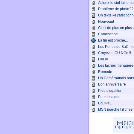
Asterix-le ciel lui tomb
Problème de photo??
Un texte ke j'afectionn
Nouveau!
C'est de plus en plus 
Camescope
La fin est proche...
Les Perles du BaC ! (
Croyez le OU NOn !!
HAHA
Les tâches ménagères
Remede
Un Camérounais hors p
Bon anniversaire
Pied d'egaliter
Pour les cons
EcLiPsE
MSN marche t il chez
[
<<
]
[1]
[2]
[18]
[19]
[20]