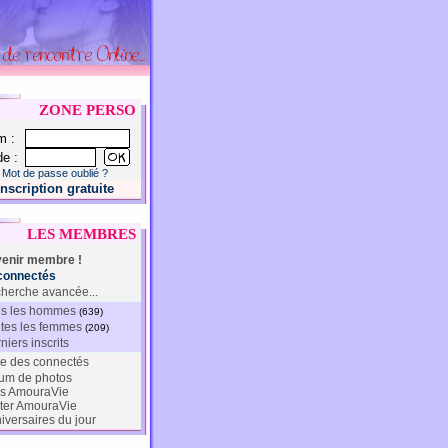
ZONE PERSO
m :
e :
Mot de passe oublié ?
Inscription gratuite
LES MEMBRES
enir membre !
connectés
herche avancée...
s les hommes
(639)
tes les femmes
(209)
niers inscrits
te des connectés
um de photos
s AmouraVie
ter AmouraVie
iversaires du jour