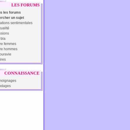
LES FORUMS
s les forums
rcher un sujet
ations sentimentales
ualité
sions
 bla
re femmes
tre hommes
uravie
ires
CONNAISSANCE
moignages
ndages