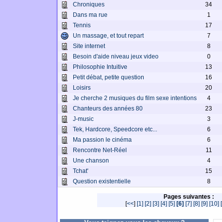
Chroniques
34
Dans ma rue
1
Tennis
17
Un massage, et tout repart
7
Site internet
8
Besoin d'aide niveau jeux video
0
Philosophie Intuitive
13
Petit débat, petite question
16
Loisirs
20
Je cherche 2 musiques du film sexe intentions
4
Chanteurs des années 80
23
J-music
3
Tek, Hardcore, Speedcore etc...
6
Ma passion le cinéma
6
Rencontre Net-Réel
11
Une chanson
4
Tchat'
15
Question existentielle
8
Pages suivantes :
[
<<
]
[1]
[2]
[3]
[4]
[5]
[6]
[7]
[8]
[9]
[10]