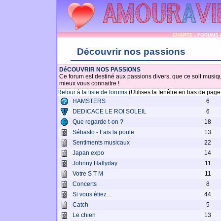
CHARTE
|
FORUMS
Découvrir nos passions
DéCOUVRIR NOS PASSIONS
Ce forum est destiné aux passions divers, que ce soit musiqu
mieux vous connaitre !
Retour à la liste de forums
(Utilises la fenêtre en bas de pag
HAMSTERS
6
DEDICACE LE ROI SOLEIL
6
Que regarde t-on ?
18
Sébasto - Fais la poule
13
Sentiments musicaux
22
Japan expo
14
Johnny Hallyday
11
Votre S T M
11
Concerts
8
Si vous étiez...
44
Catch
5
Le chien
13