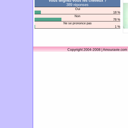
Vous teignez-vous les cheveux ?
389 réponses
Oui
18 %
Non
78 %
Ne se prononce pas
1 %
Copyright 2004-2008 | Amouravie.com 