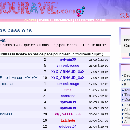
CHARTE
|
FORUMS
|
RECHERCHE
|
848 INSCRITS ACTIFS
os passions
No
ONS
ssions divers, que ce soit musique, sport, cinéma ... Dans le but de
Cod
Utilises la fenêtre en bas de page pour créer un "Nouveau Sujet".)
2
sylvain39
23/05 à 23:29
5
simonlerouge
21/05 à 19:10
7
XxX_ARNAUD_XxX
17/05 à 19:46
Dev
Faire L' Amour *+*+*+*+*
10
XxX_ARNAUD_XxX
17/05 à 19:46
7 c
s cette annee...
1
simonlerouge
17/05 à 17:42
Rec
4
tima
Tou
15/05 à 14:18
Tou
21
nordfano
08/05 à 22:10
Der
4
sylvain39
08/05 à 19:16
Lis
9
sylvain39
04/05 à 15:59
Alb
Mis
toires !
29
di@blesse_666
30/04 à 16:17
Mis
10
Latchote
30/04 à 07:59
Ann
12
edobest04
27/04 à 19:46