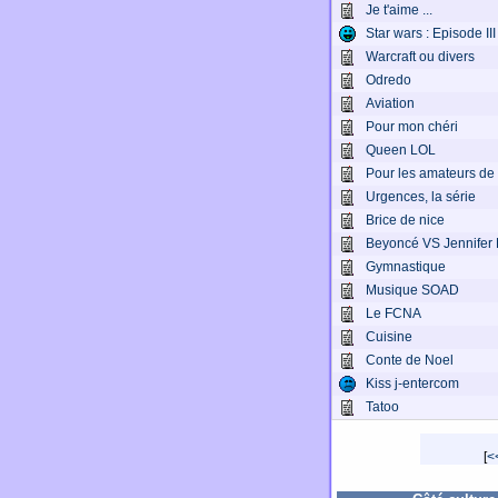
Je t'aime ...
Star wars : Episode III
Warcraft ou divers
Odredo
Aviation
Pour mon chéri
Queen LOL
Pour les amateurs de
Urgences, la série
Brice de nice
Beyoncé VS Jennifer L
Gymnastique
Musique SOAD
Le FCNA
Cuisine
Conte de Noel
Kiss j-entercom
Tatoo
[
<