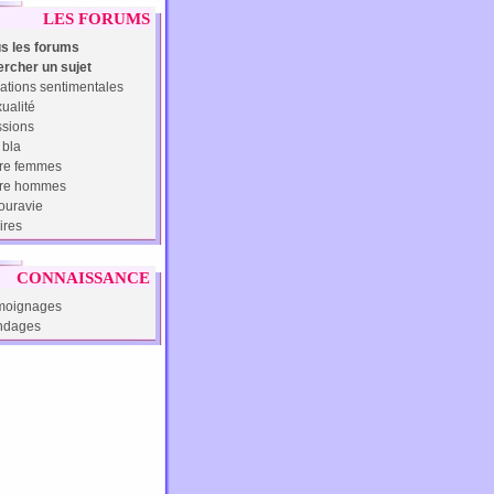
LES FORUMS
s les forums
rcher un sujet
ations sentimentales
ualité
sions
 bla
re femmes
tre hommes
uravie
ires
CONNAISSANCE
moignages
ndages