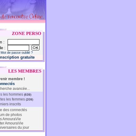
ZONE PERSO
m :
e :
Mot de passe oublié ?
Inscription gratuite
LES MEMBRES
enir membre !
onnectés
herche avancée...
s les hommes
(639)
tes les femmes
(209)
niers inscrits
te des connectés
um de photos
s AmouraVie
ter AmouraVie
iversaires du jour