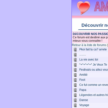
Découvrir n
DéCOUVRIR NOS PASSI
Ce forum est destiné aux pa
mieux vous connaitre !
Retour à la liste de forums
(
Pkoi fait tu ca? arrete
.........
La vie avec toi
*+*+*+*+* Je Veux Te 
Festivals ou allez vou
Amitié
Foot
Ce fut comme un reve
Papa
Légendes et autres his
Danse
Voyage