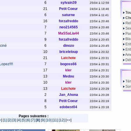
6
sylvain39
25/04 à 12:59
21
Petit Coeur
24/04 à 18:46
Tou
6
saturne
23/04 à 11:41
Che
16
forzafreddo
22/04 à 20:46
Rel
7
neo214565
22/04 à 20:46
Sex
7
MaSSaLia44
Pas
22/04 à 20:46
Bla
9
forzafreddo
22/04 à 20:45
Ent
 ciné
6
dinozo
22/04 à 20:45
En
10
briceleloup
22/04 à 20:32
Amo
21
Latchote
22/04 à 20:31
Dél
opez!!!!
7
bogoss66
22/04 à 20:31
17
kler
22/04 à 20:31
13
Medou
22/04 à 20:30
Té
10
kler
22/04 à 20:30
So
13
Latchote
22/04 à 20:29
2
Jan_Ahona
22/04 à 20:28
8
Petit Coeur
22/04 à 20:19
5
edobest04
22/04 à 20:18
Pages suivantes :
<
]
[1]
[2]
[3]
[4]
[5]
[6]
[7]
[8]
[9]
[10]
[11]
[12]
[
>>
]