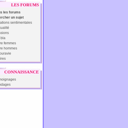
LES FORUMS
s les forums
rcher un sujet
ations sentimentales
ualité
sions
 bla
re femmes
tre hommes
uravie
ires
CONNAISSANCE
moignages
ndages