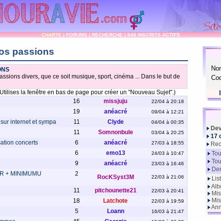
CHARTE
|
FORUMS
|
RECHERCHE
|
848 INSCRITS ACTIFS
os passions
No
ONS
ssions divers, que ce soit musique, sport, cinéma ... Dans le but de
Cod
Utilises la fenêtre en bas de page pour créer un "Nouveau Sujet".)
16
missjuju
22/04 à 20:18
19
anéacré
09/04 à 12:21
 sur internet et sympa
11
Clyde
04/04 à 00:35
Dev
11
Somnonbule
03/04 à 20:25
17 
ation concerts
6
anéacré
27/03 à 18:55
Rec
6
emo13
Tou
24/03 à 10:47
Tou
9
anéacré
23/03 à 16:46
Der
R + MINIMUMU
2
RocKSyst3M
22/03 à 21:06
Lis
Alb
11
pitchounette21
22/03 à 20:41
Mis
Mis
18
Latchote
22/03 à 19:59
Ann
5
Loann
16/03 à 21:47