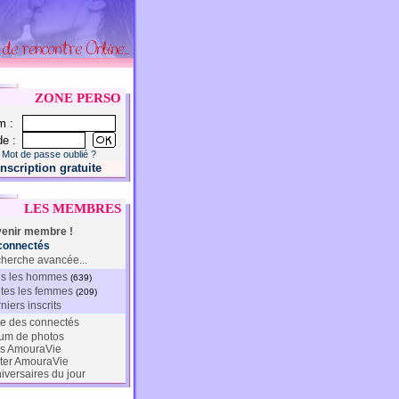
ZONE PERSO
m :
e :
Mot de passe oublié ?
Inscription gratuite
LES MEMBRES
enir membre !
connectés
herche avancée...
s les hommes
(639)
tes les femmes
(209)
niers inscrits
te des connectés
um de photos
s AmouraVie
ter AmouraVie
iversaires du jour