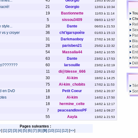
emmes...
45
Georgio
15/03 à 00:20
éacré!
21
Georgio
12/03 à 10:34
19
Bastionnette
Tou
11/03 à 11:14
Che
5
sissou3409
09/03 à 12:57
Rel
 style...
28
Dante
06/03 à 21:53
Sex
 vs y croyer
36
cht'igarspoéte
01/03 à 15:13
Pas
31
Darkmaoboy
27/02 à 16:32
Bla
28
parisben21
25/02 à 22:32
Ent
54
Massalia44
En
24/02 à 10:55
Amo
63
Dante
23/02 à 17:53
Dél
 ici???????
60
larsouille
23/02 à 02:19
11
di@blesse_666
22/02 à 15:02
30
Al-kim
18/02 à 14:25
75
Al-kim_chobits
17/02 à 11:53
Té
rd en DvD
18
Petit Coeur
So
15/02 à 20:37
otes
18
Al-kim
14/02 à 17:50
18
hermine_celte
14/02 à 12:17
7
peaceandlovePF
14/02 à 09:27
55
Aayla
13/02 à 21:53
Pages suivantes :
<
]
[1]
[2]
[3]
[4]
[5]
[6]
[7]
[8]
[9]
[10]
[11]
[12]
[
>>
]