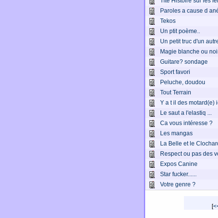
Tite Histoire sur les f
Paroles a cause d an
Tekos
Un ptit poème..
Un petit truc d'un autre
Magie blanche ou noir
Guitare? sondage
Sport favori
Peluche, doudou
Tout Terrain
Y a t il des motard(e)
Le saut a l'elastiq ...
Ca vous intéresse ?
Les mangas
La Belle et le Clocha
Respect ou pas des v
Expos Canine
Star fucker......
Votre genre ?
[
<