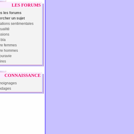
LES FORUMS
s les forums
rcher un sujet
ations sentimentales
ualité
sions
 bla
re femmes
tre hommes
uravie
ires
CONNAISSANCE
moignages
ndages