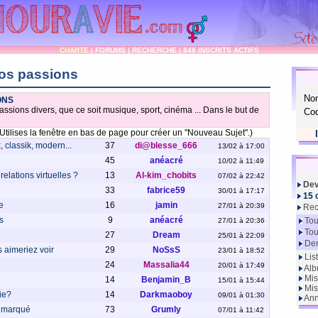
CHARTE
|
FORUMS
|
RECHERCHE
|
848 INSCRITS ACTIFS
os passions
No
ONS
ssions divers, que ce soit musique, sport, cinéma ... Dans le but de
Cod
Utilises la fenêtre en bas de page pour créer un "Nouveau Sujet".)
 classik, modern...
37
di@blesse_666
13/02 à 17:00
45
anéacré
10/02 à 11:49
relations virtuelles ?
13
Al-kim_chobits
07/02 à 22:42
Dev
33
fabrice59
30/01 à 17:17
15 
le
16
jamin
27/01 à 20:39
Rec
s
9
anéacré
Tou
27/01 à 20:36
Tou
27
Dream
25/01 à 22:09
Der
 aimeriez voir
29
NoSsS
23/01 à 18:52
Lis
24
Massalia44
20/01 à 17:49
Alb
Mis
14
Benjamin_B
15/01 à 15:44
Mis
ie?
14
Darkmaoboy
09/01 à 01:30
Ann
t marqué
73
Grumly
07/01 à 11:42