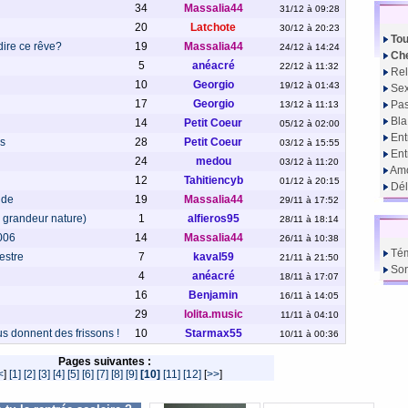
34
Massalia44
31/12 à 09:28
20
Latchote
30/12 à 20:23
Tou
ire ce rêve?
19
Massalia44
24/12 à 14:24
Che
5
anéacré
22/12 à 11:32
Rel
10
Georgio
19/12 à 01:43
Sex
17
Georgio
Pas
13/12 à 11:13
Bla
14
Petit Coeur
05/12 à 02:00
Ent
s
28
Petit Coeur
03/12 à 15:55
En
24
medou
03/12 à 11:20
Amo
12
Tahitiencyb
01/12 à 20:15
Dél
 de
19
Massalia44
29/11 à 17:52
ke grandeur nature)
1
alfieros95
28/11 à 18:14
006
14
Massalia44
26/11 à 10:38
Té
estre
7
kaval59
21/11 à 21:50
So
4
anéacré
18/11 à 17:07
16
Benjamin
16/11 à 14:05
29
lolita.music
11/11 à 04:10
s donnent des frissons !
10
Starmax55
10/11 à 00:36
Pages suivantes :
<
]
[1]
[2]
[3]
[4]
[5]
[6]
[7]
[8]
[9]
[10]
[11]
[12]
[
>>
]