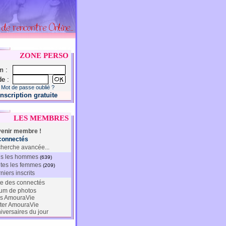
ZONE PERSO
m :
e :
Mot de passe oublié ?
Inscription gratuite
LES MEMBRES
enir membre !
connectés
herche avancée...
s les hommes
(639)
tes les femmes
(209)
niers inscrits
te des connectés
um de photos
s AmouraVie
ter AmouraVie
iversaires du jour