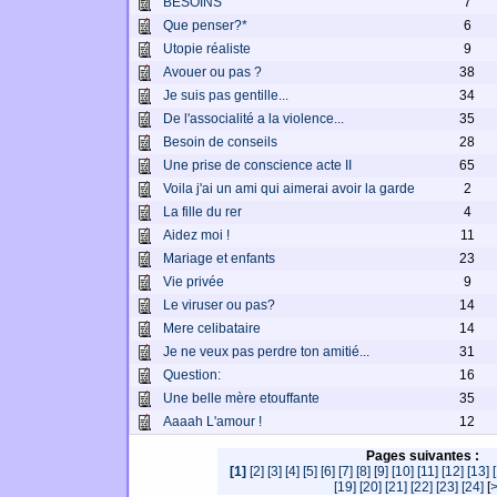
BESOINS
7
Que penser?*
6
Utopie réaliste
9
Avouer ou pas ?
38
Je suis pas gentille...
34
De l'associalité a la violence...
35
Besoin de conseils
28
Une prise de conscience acte II
65
Voila j'ai un ami qui aimerai avoir la garde
2
La fille du rer
4
Aidez moi !
11
Mariage et enfants
23
Vie privée
9
Le viruser ou pas?
14
Mere celibataire
14
Je ne veux pas perdre ton amitié...
31
Question:
16
Une belle mère etouffante
35
Aaaah L'amour !
12
Pages suivantes :
[1]
[2]
[3]
[4]
[5]
[6]
[7]
[8]
[9]
[10]
[11]
[12]
[13]
[19]
[20]
[21]
[22]
[23]
[24]
[