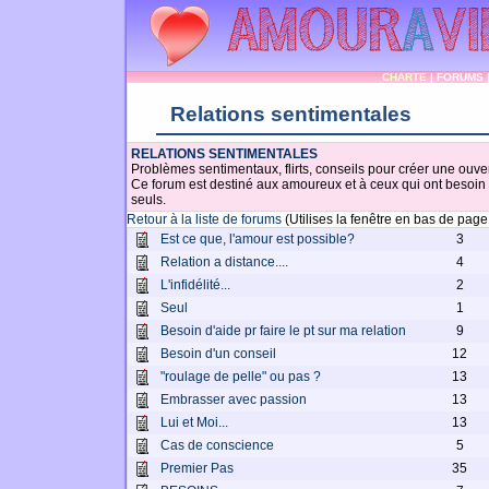
CHARTE
|
FORUMS
Relations sentimentales
RELATIONS SENTIMENTALES
Problèmes sentimentaux, flirts, conseils pour créer une ouv
Ce forum est destiné aux amoureux et à ceux qui ont besoin 
seuls.
Retour à la liste de forums
(Utilises la fenêtre en bas de pag
Est ce que, l'amour est possible?
3
Relation a distance....
4
L'infidélité...
2
Seul
1
Besoin d'aide pr faire le pt sur ma relation
9
Besoin d'un conseil
12
"roulage de pelle" ou pas ?
13
Embrasser avec passion
13
Lui et Moi...
13
Cas de conscience
5
Premier Pas
35