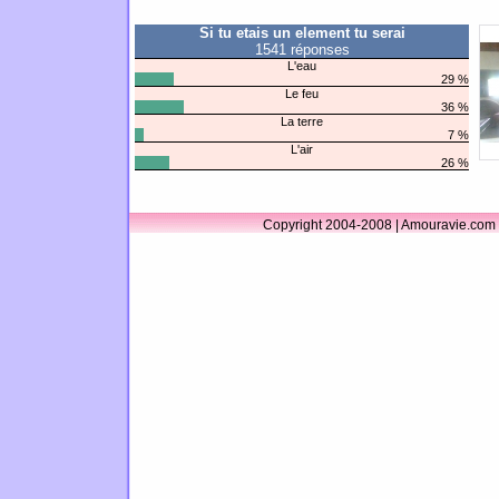
Si tu etais un element tu serai
1541 réponses
L'eau
29 %
Le feu
36 %
La terre
7 %
L'air
26 %
Copyright 2004-2008 | Amouravie.com 