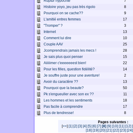
Ruptur hypocrite
7
Histoire yoyo, jeu pas très rigolo
8
Pourquoi on se cache??
9
L'amitié entres femmes
17
"Tromper" ?
3
Internet
13
Comment lui dire
10
Couple AAV
25
Jcomprendrais jamais les mecs !
28
Je sais plus quoi penser
15
Aiiiiimer c'eeeeeeest bien!
22
Pour les filles, question fidélité?
14
Je souffre juste pour une aventure!
2
Avoir du caractère ??
13
Pourquoi que la beaute?
50
Pk s'engueuller avec son ex ??
11
Les hommes et les sentiments
18
Pas facile à comprendre
17
Plus de tendresse!
8
Pages suivantes :
[
<<
]
[1]
[2]
[3]
[4]
[5]
[6]
[7]
[8]
[9]
[10]
[11]
[12]
[18]
[19]
[20]
[21]
[22]
[23]
[24]