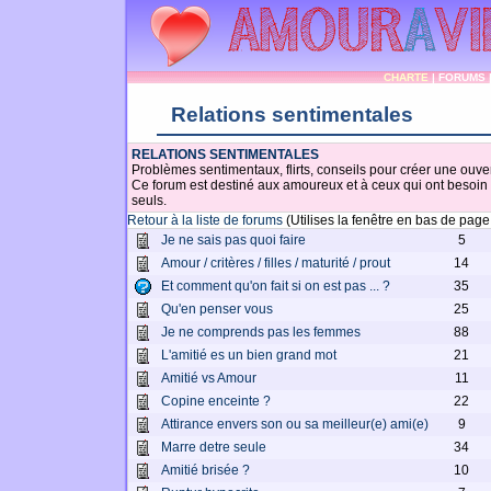
CHARTE
|
FORUMS
Relations sentimentales
RELATIONS SENTIMENTALES
Problèmes sentimentaux, flirts, conseils pour créer une ouv
Ce forum est destiné aux amoureux et à ceux qui ont besoin 
seuls.
Retour à la liste de forums
(Utilises la fenêtre en bas de pag
Je ne sais pas quoi faire
5
Amour / critères / filles / maturité / prout
14
Et comment qu'on fait si on est pas ... ?
35
Qu'en penser vous
25
Je ne comprends pas les femmes
88
L'amitié es un bien grand mot
21
Amitié vs Amour
11
Copine enceinte ?
22
Attirance envers son ou sa meilleur(e) ami(e)
9
Marre detre seule
34
Amitié brisée ?
10