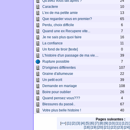
Qu'avez vous fait après ?
24
Caractere
10
L'ex de ma petite amie
13
Que regarder vous en premier?
65
Perdu, choix difficile
6
Quand une ex Recupere vite...
7
Je ne sais plus quoi faire
16
La confiance
11
Un fond de tiroir [texte]
0
L'histoire d'un passage de ma vie....
39
Rupture possible
7
D'origines différentes
107
Graine d'allumeuse
22
Un petit ecrit
39
Demande en mariage
108
Boire pour oublier
26
Quand pensez vous???
4
Blessures du passé..
67
Votre plus belle histoire !
40
Pages suivantes :
[
<<
]
[1]
[2]
[3]
[4]
[5]
[6]
[7]
[8]
[9]
[10]
[11]
[12]
[
[18]
[19]
[20]
[21]
[22]
[23]
[24]