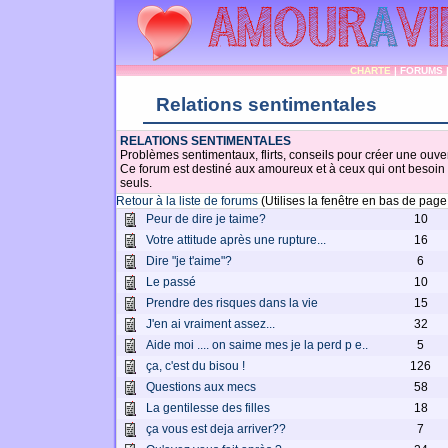
CHARTE
|
FORUMS
Relations sentimentales
RELATIONS SENTIMENTALES
Problèmes sentimentaux, flirts, conseils pour créer une ouv
Ce forum est destiné aux amoureux et à ceux qui ont besoin 
seuls.
Retour à la liste de forums
(Utilises la fenêtre en bas de pag
Peur de dire je taime?
10
Votre attitude après une rupture...
16
Dire "je t'aime"?
6
Le passé
10
Prendre des risques dans la vie
15
J'en ai vraiment assez...
32
Aide moi .... on saime mes je la perd p e..
5
ça, c'est du bisou !
126
Questions aux mecs
58
La gentilesse des filles
18
ça vous est deja arriver??
7