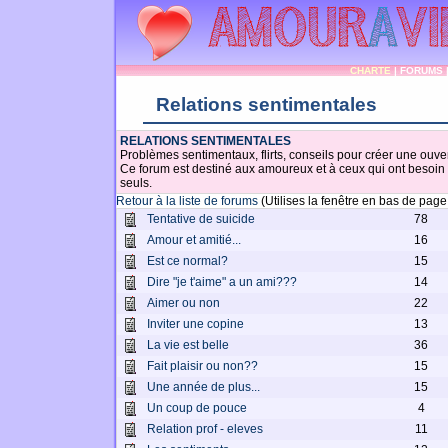
CHARTE
|
FORUMS
Relations sentimentales
RELATIONS SENTIMENTALES
Problèmes sentimentaux, flirts, conseils pour créer une ouv
Ce forum est destiné aux amoureux et à ceux qui ont besoin 
seuls.
Retour à la liste de forums
(Utilises la fenêtre en bas de pag
Tentative de suicide
78
Amour et amitié...
16
Est ce normal?
15
Dire "je t'aime" a un ami???
14
Aimer ou non
22
Inviter une copine
13
La vie est belle
36
Fait plaisir ou non??
15
Une année de plus...
15
Un coup de pouce
4
Relation prof - eleves
11