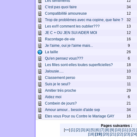
Les sentiments
12
C'est pas quoi faire
34
Compatibilité amoureuse
12
Trop de problèmes avec ma copine, que faire ?
32
Les ex!!! comment les oublier???
13
JE C + OU JEN SUI AIDER MOI
12
Racontage-de-vie
16
Je l'aime, oui je l'aime mais...
9
La taille
26
Qu'en pensez vous???
6
Les filles sont-elles toutes superficielles?
18
Jalousie.....
10
Classement perso
33
Suis je le seul?
11
Amitier trés proche
29
Aidez moi
6
Combein de jours?
21
Amour amour... besoin d'aide svp
34
Etes vous Pour ou Contre le Mariage GAY
16
Pages suivantes :
[
<<
]
[1]
[2]
[3]
[4]
[5]
[6]
[7]
[8]
[9]
[10]
[11]
[12]
[18]
[19]
[20]
[21]
[22]
[23]
[24]