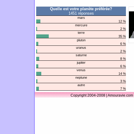
Quelle est votre planète préférée?
1451 réponses
mars
12 %
mercure
2 %
terre
35 %
pluton
6 %
uranus
2 %
saturne
8 %
jupiter
6 %
venus
14 %
neptune
3 %
autre
7 %
Copyright 2004-2008 | Amouravie.com 