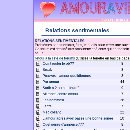
CHARTE
|
FORUMS
Relations sentimentales
RELATIONS SENTIMENTALES
Problèmes sentimentaux, flirts, conseils pour créer une ouv
Ce forum est destiné aux amoureux et à ceux qui ont besoin 
seuls.
Retour à la liste de forums
(Utilises la fenêtre en bas de pag
Comt regler le pb??
8
Break
8
Preuves d'amour quotidiennes
3
Par amour
44
Sortir a 2 ou plusieurs?
9
Attirance contre amour
7
Les hommes!
28
Lettre
7
Mec collant
22
L'amour aprés avoir passé une bonne soirée
10
Quel genre d'annonce???
8