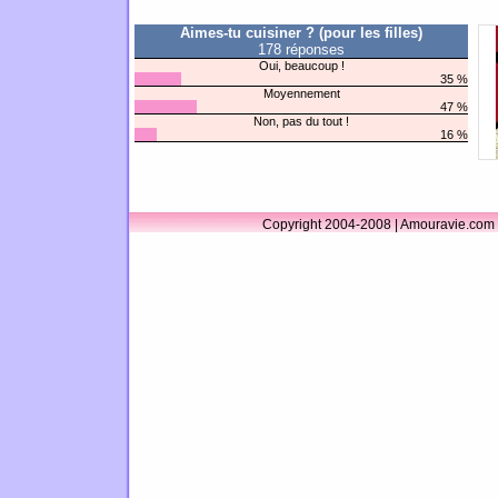
Aimes-tu cuisiner ? (pour les filles)
178 réponses
Oui, beaucoup !
35 %
Moyennement
47 %
Non, pas du tout !
16 %
Copyright 2004-2008 | Amouravie.com 