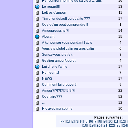
Rencontrer l'homme de sa vie a 17ans
16
Le regard!!!
13
Lettres d'amour
11
Timiditer default ou qualité ???
17
Quelqu'un peut comprendre !!
1
Amour/réussite!?!
14
Abérant
15
A koi penser vous pendant l acte
4
Vous ete plutot calin ou gros calin
6
Seriez-vous pret(e)...
8
Gestion amour/boulot
4
Lui dire je t'aime
17
Humeur !..!
7
NEWS
17
Comment lui prouver?
9
Amour?!?!?!?!?!?!?!?!
22
Que faire???
52
...
12
Hic avec ma copine
10
Pages suivantes :
[
<<
]
[1]
[2]
[3]
[4]
[5]
[6]
[7]
[8]
[9]
[10]
[11]
[12]
[18]
[19]
[20]
[21]
[22]
[23]
[24]