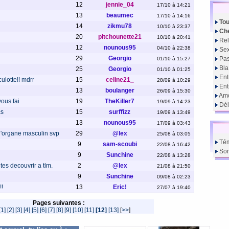
12
jennie_04
17/10 à 14:21
13
beaumec
17/10 à 14:16
Tou
14
zikmu78
10/10 à 23:37
Che
20
pitchounette21
10/10 à 20:41
Rel
12
nounous95
04/10 à 22:38
Sex
29
Georgio
Pas
01/10 à 15:27
Bla
25
Georgio
01/10 à 01:25
Ent
culotte!! mdrr
15
celine21_
28/09 à 10:29
En
13
boulanger
26/09 à 15:30
Amo
vous fai
19
TheKiller7
19/09 à 14:23
Dél
cs
15
surffizz
19/09 à 13:49
13
nounous95
17/09 à 03:43
 l'organe masculin svp
29
@lex
25/08 à 03:05
Té
9
sam-scoubi
22/08 à 16:42
So
9
Sunchine
22/08 à 13:28
ites decouvrir a tlm.
2
@lex
21/08 à 21:50
9
Sunchine
09/08 à 02:23
!!
13
Eric!
27/07 à 19:40
Pages suivantes :
[1]
[2]
[3]
[4]
[5]
[6]
[7]
[8]
[9]
[10]
[11]
[12]
[13]
[
>>
]