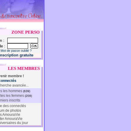
ZONE PERSO
m :
e :
Mot de passe oublié ?
Inscription gratuite
LES MEMBRES
enir membre !
connectés
herche avancée...
s les hommes
(639)
tes les femmes
(209)
niers inscrits
te des connectés
um de photos
s AmouraVie
ter AmouraVie
iversaires du jour