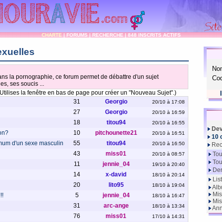
CHARTE
|
FORUMS
|
RECHERCHE
|
848 INSCRITS ACTIFS
exuelles
No
ans la pornographie, ce forum permet de débattre d'un sujet
Cod
es, ses soucis ...
Utilises la fenêtre en bas de page pour créer un "Nouveau Sujet".)
31
Georgio
20/10 à 17:08
27
Georgio
20/10 à 16:59
18
titou94
20/10 à 16:55
Dev
on?
10
pitchounette21
20/10 à 16:51
10 
nimum d'un sexe masculin
55
titou94
20/10 à 16:50
Rec
43
miss01
Tou
20/10 à 08:57
Tou
11
jennie_04
19/10 à 20:40
Der
14
x-david
18/10 à 20:14
Lis
20
lito95
18/10 à 19:04
Alb
Mis
!!
5
jennie_04
18/10 à 16:47
Mis
31
arc-ange
18/10 à 13:34
Ann
76
miss01
17/10 à 14:31