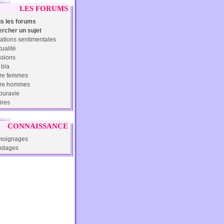
LES FORUMS
s les forums
rcher un sujet
ations sentimentales
ualité
sions
 bla
re femmes
tre hommes
uravie
ires
CONNAISSANCE
moignages
ndages