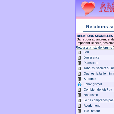
Relations s
RELATIONS SEXUELLES
Sans pour autant rentrer d
important, le sexe, ses envi
Retour à la liste de forums
(
Jeu
Jouissance
Plans cam
Tabouts, secrets ou n
Quel est la taille mi
Sodomie
Echangisme!
Combien de fois? ;-)
Naturisme
Je ne comprends pas!
Avortement
Tue l'amour