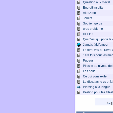
Question aux mecs!
Endroit insolite
Aidez moi
Jouets..
Soutien gorge
gros probleme
HELP !
Qui C'est qui porte la 
Jamais fait l'amour
Le ferai vou ou l'avai 
1ere fois pour les me
Pudeur
Pilosite au niveau de
Les poils
Ce qui vous exite
Le dico..lache vs et fa
Piercing a la langue
Kestion pour les filles!
[
<<
]