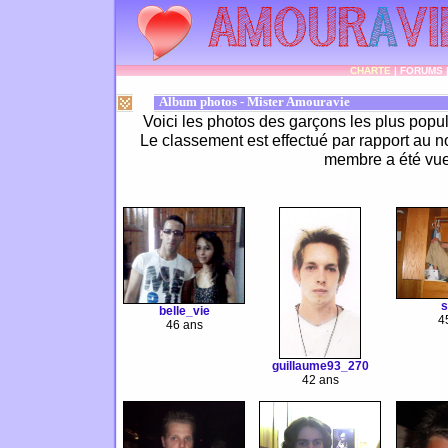
CHARTE
|
FORUMS
Album photos - Mister Amouravie
Voici les photos des garçons les plus popu
Le classement est effectué par rapport au n
membre a été vue
s
belle_vie
4
46 ans
guillaume93_270
42 ans