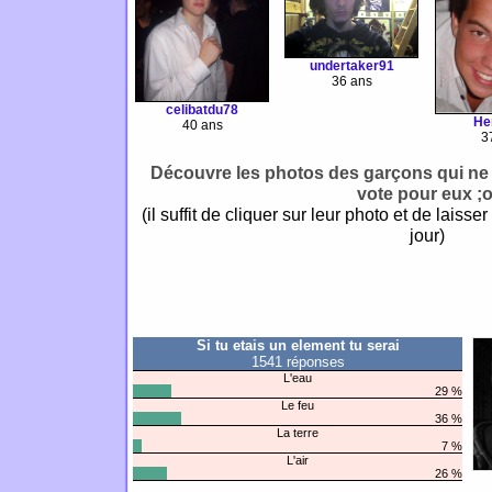
undertaker91
36 ans
celibatdu78
He
40 ans
3
Découvre les photos des garçons qui ne 
vote pour eux ;o
(il suffit de cliquer sur leur photo et de laisser
jour)
Si tu etais un element tu serai
1541 réponses
L'eau
29 %
Le feu
36 %
La terre
7 %
L'air
26 %