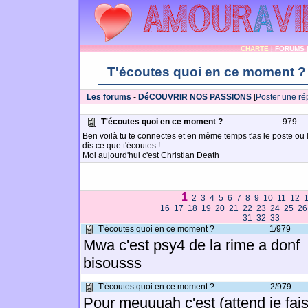
CHARTE
|
FORUMS
T'écoutes quoi en ce moment ?
Les forums
-
DéCOUVRIR NOS PASSIONS
[
Poster une r
T'écoutes quoi en ce moment ?
979
Ben voilà tu te connectes et en même temps t'as le poste ou l
dis ce que t'écoutes !
Moi aujourd'hui c'est Christian Death
1
2
3
4
5
6
7
8
9
10
11
12
16
17
18
19
20
21
22
23
24
25
26
31
32
33
T'écoutes quoi en ce moment ?
1/979
Mwa c'est psy4 de la rime a donf
bisousss
T'écoutes quoi en ce moment ?
2/979
Pour meuuuah c'est (attend je fais