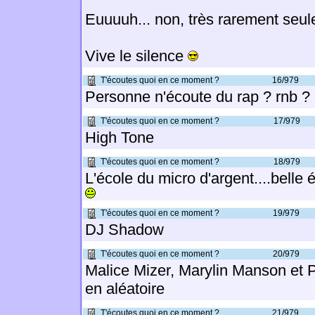
Euuuuh... non, très rarement seu
Vive le silence
T'écoutes quoi en ce moment ?
16/979
Personne n'écoute du rap ? rnb ?
T'écoutes quoi en ce moment ?
17/979
High Tone
T'écoutes quoi en ce moment ?
18/979
L'école du micro d'argent....belle
T'écoutes quoi en ce moment ?
19/979
DJ Shadow
T'écoutes quoi en ce moment ?
20/979
Malice Mizer, Marylin Manson et
en aléatoire
T'écoutes quoi en ce moment ?
21/979