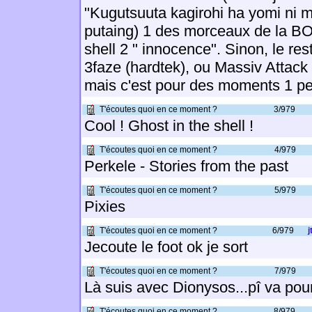
"Kugutsuuta kagirohi ha yomi ni m
putaing) 1 des morceaux de la BO
shell 2 " innocence". Sinon, le res
3faze (hardtek), ou Massiv Attack (
mais c'est pour des moments 1 peu + 
T'écoutes quoi en ce moment ?
3/979
Cool ! Ghost in the shell !
T'écoutes quoi en ce moment ?
4/979
Perkele - Stories from the past
T'écoutes quoi en ce moment ?
5/979
Pixies
T'écoutes quoi en ce moment ?
6/979
j
Jecoute le foot ok je sort
T'écoutes quoi en ce moment ?
7/979
Là suis avec Dionysos...pî va pour 
T'écoutes quoi en ce moment ?
8/979