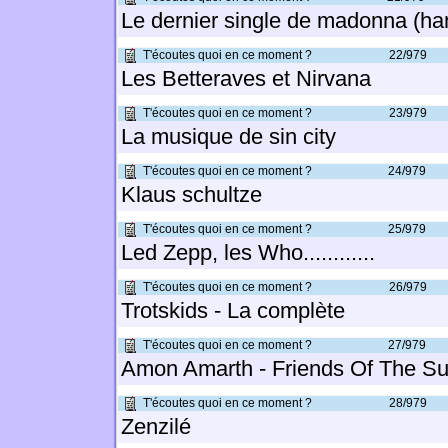
Le dernier single de madonna (ha
T'écoutes quoi en ce moment ?
22/979
Les Betteraves et Nirvana
T'écoutes quoi en ce moment ?
23/979
La musique de sin city
T'écoutes quoi en ce moment ?
24/979
Klaus schultze
T'écoutes quoi en ce moment ?
25/979
Led Zepp, les Who............
T'écoutes quoi en ce moment ?
26/979
Trotskids - La complète
T'écoutes quoi en ce moment ?
27/979
Amon Amarth - Friends Of The Su
T'écoutes quoi en ce moment ?
28/979
Zenzilé