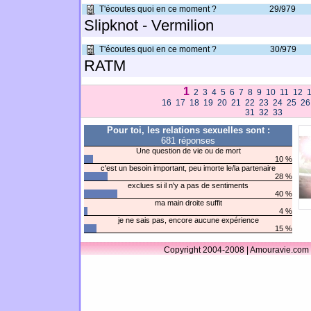
T'écoutes quoi en ce moment ?
29/979
Slipknot - Vermilion
T'écoutes quoi en ce moment ?
30/979
RATM
1
2
3
4
5
6
7
8
9
10
11
12
16
17
18
19
20
21
22
23
24
25
26
31
32
33
Pour toi, les relations sexuelles sont :
681 réponses
Une question de vie ou de mort
10 %
c'est un besoin important, peu imorte le/la partenaire
28 %
exclues si il n'y a pas de sentiments
40 %
ma main droite suffit
4 %
je ne sais pas, encore aucune expérience
15 %
Copyright 2004-2008 | Amouravie.com 