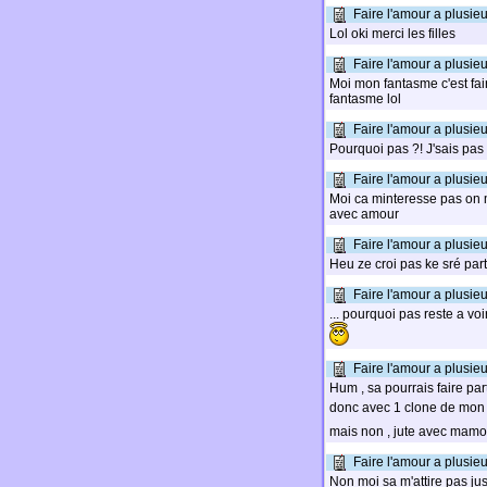
Faire l'amour a plusie
Lol oki merci les filles
Faire l'amour a plusie
Moi mon fantasme c'est fa
fantasme lol
Faire l'amour a plusie
Pourquoi pas ?! J'sais pas 
Faire l'amour a plusie
Moi ca minteresse pas on 
avec amour
Faire l'amour a plusie
Heu ze croi pas ke sré par
Faire l'amour a plusie
... pourquoi pas reste a voir
Faire l'amour a plusie
Hum , sa pourrais faire par
donc avec 1 clone de mon
mais non , jute avec mamo
Faire l'amour a plusie
Non moi sa m'attire pas jus