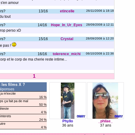
e s'en amour
urs?
13/16
etincelle
26/11/2006 à 18:18
du tout
urs?
14/16
Hope_In_Ur_Eyes
28/09/2008 à 12:11
trop perso xD
urs?
15/16
Crystal
28/09/2008 à 12:20
e pas !
urs?
16/16
tolerence_michi
06/10/2008 à 22:36
orp et le corp de ma cherie reste intime...
1
les films X ?
réponses
 ça m'excite
16 %
s ça fait pa de mal
50 %
déteste
4 %
interets
24 %
Phyllo
_philae_
utre
36 ans
37 ans
4 %