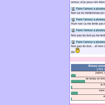
amour, et je peux rien fair
Faire l'amour a plusie
Non sa ne minterresse po 
Faire l'amour a plusie
Hum nan ca me tente pas 
Faire l'amour a plusie
Non pas du tout ça me tent
Faire l'amour a plusie
Non pas du tout.... et mon c
dsl
Aimez-vous 
1763 
j'adore,
de temps en temp
je 
sans 
a