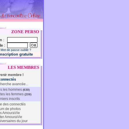
ZONE PERSO
m :
e :
Mot de passe oublié ?
Inscription gratuite
LES MEMBRES
enir membre !
connectés
herche avancée...
s les hommes
(639)
tes les femmes
(209)
niers inscrits
te des connectés
um de photos
s AmouraVie
ter AmouraVie
iversaires du jour