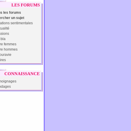
LES FORUMS
s les forums
rcher un sujet
ations sentimentales
ualité
sions
 bla
re femmes
tre hommes
uravie
ires
CONNAISSANCE
moignages
ndages