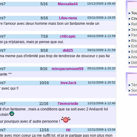
urs?
5/16
Massalia44
10/12/2005 à 09:40
Tou
urs?
6/16
Lilou-nana
03/11/2006 à 19:05
Che
ire l'amour avec deux homme mais bon un fantasme reste un
Rel
Sex
Pas
urs?
7/16
ch0capic
04/11/2006 à 12:59
Bla
si ça m'plairais, mais je pense que oui.
Ent
urs?
8/16
didi25
04/11/2006 à 21:59
En
ma meme pas d'intimité pas trop de tendresse de douceur c pas fai
Amo
Dél
urs?
9/16
missparamount59
05/11/2006 à 20:20
tante ^^
urs?
10/16
loveJack
11/11/2006 à 20:52
Té
 avec qui !!
So
urs?
11/16
l'immortelle
12/11/2006 à 12:40
ti d'un fantasme , mais a conditions que sa soit avec 2 Anéacré lol
 chéri
ur pourquoi avec d' autre personne !
urs?
12/16
titi
12/11/2006 à 13:04
te avec mon coeur ça me suffit lol, et pi je partage pas non plus mon