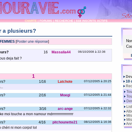
CHARTE
|
FORUMS
|
RECHERCHE
|
848 INSCRITS ACTIFS
r a plusieurs?
No
 FEMMES
[
Poster une réponse
]
Cod
ieurs?
16
Massalia44
06/10/2008 à 22:36
us deja fait ?
1
Dev
10 
urs?
1/16
Latchote
07/12/2005 à 20:25
Rec
..
Tou
urs?
2/16
Moegi
07/12/2005 à 21:44
Tou
Der
Lis
urs?
3/16
arc-ange
07/12/2005 à 22:32
Alb
e moi touche a mon namour mdrrrrrrrrrrrrrrrrrr
Mis
Mis
urs?
4/16
pitchounette21
08/12/2005 à 16:36
Ann
chéri ni mon corps! lol