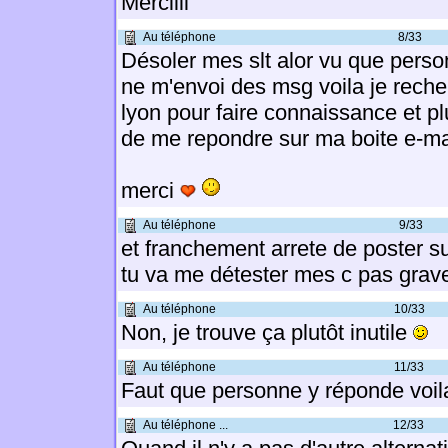
Merciiii
Au téléphone
8/33
Désoler mes slt alor vu que pers
ne m'envoi des msg voila je recher
lyon pour faire connaissance et plu
de me repondre sur ma boite e-m
merci
Au téléphone
9/33
et franchement arrete de poster su
tu va me détester mes c pas grav
Au téléphone
10/33
Non, je trouve ça plutôt inutile
Au téléphone
11/33
Faut que personne y réponde voila 
Au téléphone ...
12/33