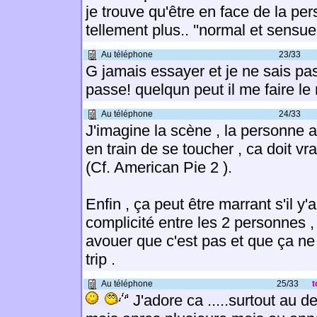
je trouve qu'être en face de la pe
tellement plus.. ''normal et sensuel
Au téléphone
23/33
G jamais essayer et je ne sais p
passe! quelqun peut il me faire l
Au téléphone
24/33
J'imagine la scène , la personne 
en train de se toucher , ca doit vra
(Cf. American Pie 2 ).
Enfin , ça peut être marrant s'il y'
complicité entre les 2 personnes ,
avouer que c'est pas et que ça n
trip .
Au téléphone
25/33
t
J'adore ca .....surtout au d