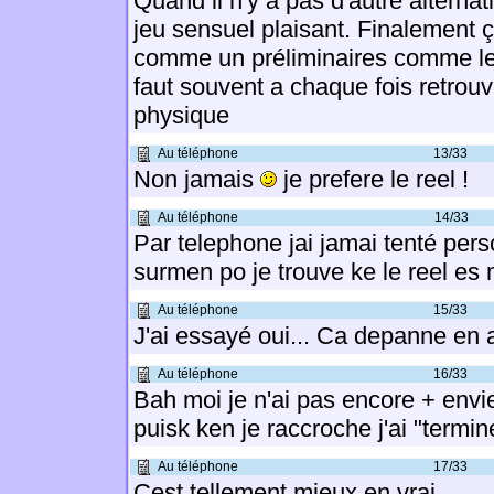
Quand il n'y a pas d'autre alternat
jeu sensuel plaisant. Finalement ç
comme un préliminaires comme les 
faut souvent a chaque fois retrouv
physique
Au téléphone
13/33
Non jamais
je prefere le reel !
Au téléphone
14/33
Par telephone jai jamai tenté perso
surmen po je trouve ke le reel e
Au téléphone
15/33
J'ai essayé oui... Ca depanne en 
Au téléphone
16/33
Bah moi je n'ai pas encore + envi
puisk ken je raccroche j'ai "termi
Au téléphone
17/33
Cest tellement mieux en vrai...