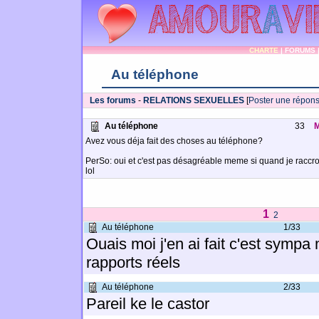
CHARTE
|
FORUMS
Au téléphone
Les forums
-
RELATIONS SEXUELLES
[
Poster une répon
Au téléphone
33
M
Avez vous déja fait des choses au téléphone?
PerSo: oui et c'est pas désagréable meme si quand je raccro
lol
1
2
Au téléphone
1/33
Ouais moi j'en ai fait c'est sympa 
rapports réels
Au téléphone
2/33
Pareil ke le castor