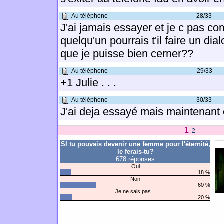
Au téléphone
28/33
J'ai jamais essayer et je c pas c
quelqu'un pourrais t'il faire un dia
que je puisse bien cerner??
Au téléphone
29/33
+1 Julie . . .
Au téléphone
30/33
J'ai deja essayé mais maintenant c
1
2
SI tu pouvais devenir une femme pour l'éternité,
le ferais-tu?
678 réponses
Oui
18 %
Non
60 %
Je ne sais pas...
20 %