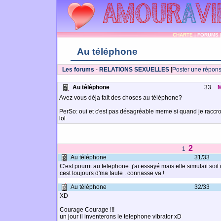
CHARTE
|
FORUMS
Au téléphone
Les forums
-
RELATIONS SEXUELLES
[
Poster une répon
Au téléphone
33
M
Avez vous déja fait des choses au téléphone?
PerSo: oui et c'est pas désagréable meme si quand je raccro
lol
2
1
Au téléphone
31/33
C'est pourrit au telephone. j'ai essayé mais elle simulait soit
cest toujours d'ma faute . connasse va !
Au téléphone
32/33
XD
Courage Courage !!!
un jour il inventerons le telephone vibrator xD