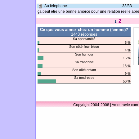
Au téléphone
33/33
ça peut etre une bonne amorce pour une relation reelle apr
2
1
Ce que vous aimez chez un homme (femme)?
1443 réponses
Sa spontanéité
5 %
Son côté fleur bleue
4 %
Son humour
15 %
Sa franchise
13 %
Son côté enfant
9 %
Sa tendresse
50 %
Copyright 2004-2008 | Amouravie.com 