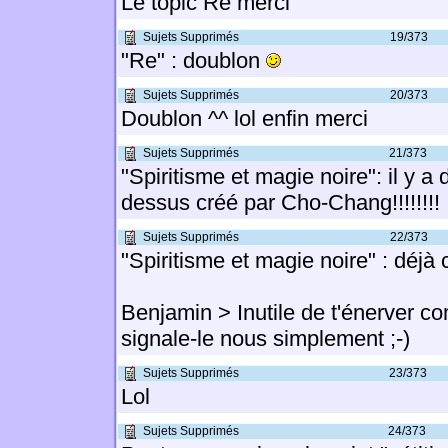
Le topic Re merci
Sujets Supprimés
19/373
"Re" : doublon
Sujets Supprimés
20/373
Doublon ^^ lol enfin merci
Sujets Supprimés
21/373
"Spiritisme et magie noire": il y a 
dessus créé par Cho-Chang!!!!!!!!
Sujets Supprimés
22/373
"Spiritisme et magie noire" : déjà 
Benjamin > Inutile de t'énerver co
signale-le nous simplement ;-)
Sujets Supprimés
23/373
Lol
Sujets Supprimés
24/373