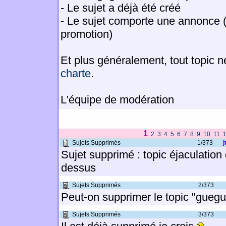
- Le sujet a déjà été créé
- Le sujet comporte une annonce 
promotion)
Et plus généralement, tout topic n
charte
.
L'équipe de modération
1
2
3
4
5
6
7
8
9
10
11
Sujets Supprimés
1/373
j
Sujet supprimé : topic éjaculation 
dessus
Sujets Supprimés
2/373
Peut-on supprimer le topic "guegu
Sujets Supprimés
3/373