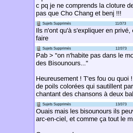
c pq je ne comprends la cloture de c
pas que Cho Chang et benj !!!
Sujets Supprimés
11/373
Ils n'ont qu'à s'expliquer en privé
faire
Sujets Supprimés
12/373
Pab > "on n'habite pas dans le m
des Bisounours..."
Heureusement ! T'es fou ou quoi !
de poils colorées qui sautillent p
chantant des chansons à deux ball
Sujets Supprimés
13/373
Ouais mais les bisounours ils pe
arc-en-ciel, et comme ça tout le m