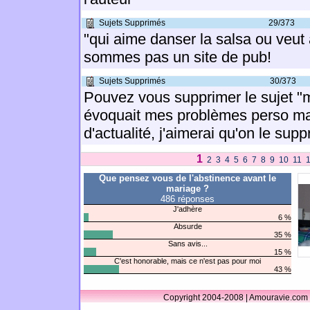
Sujets Supprimés
29/373
"qui aime danser la salsa ou veut
sommes pas un site de pub!
Sujets Supprimés
30/373
Pouvez vous supprimer le sujet "m
évoquait mes problèmes perso mai
d'actualité, j'aimerai qu'on le sup
1
2
3
4
5
6
7
8
9
10
11
Que pensez vous de l'abstinence avant le
mariage ?
486 réponses
J'adhère
6 %
Absurde
35 %
Sans avis...
15 %
C'est honorable, mais ce n'est pas pour moi
43 %
Copyright 2004-2008 | Amouravie.com 