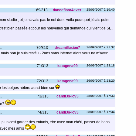
..
69/313
dancefloor4ever
25/09/2007 à 19:40
 studio , et je n'avais pas le net donc voila pourquoi j'étais point
 c'est bien passée et pour les nouvelles qui demande qui vient de SE ,
..
70/313
dreamillusion7
26/09/2007 à 21:37
. mais bon je suis resté +- 2ans sans internet alors vous ne m'avez
..
71/313
katagena99
26/09/2007 à 23:18
..
72/313
katagena99
26/09/2007 à 23:20
 les belges hétéro aussi bien sur
..
73/313
candi3s-lov3
28/09/2007 à 17:33
ie?
..
74/313
candi3s-lov3
28/09/2007 à 17:34
le plus cest garder des enfants, etre avec mon chéri, passer de bons
 avec mes amis