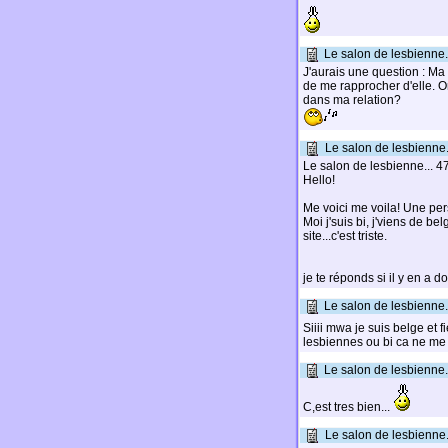
Le salon de lesbienne.
J'aurais une question : Ma
de me rapprocher d'elle. O
dans ma relation?
Le salon de lesbienne.
Le salon de lesbienne... 
Hello!
Me voici me voila! Une pe
Moi j'suis bi, j'viens de be
site...c'est triste.
je te réponds si il y en a d
Le salon de lesbienne.
Siiii mwa je suis belge et fi
lesbiennes ou bi ca ne me 
Le salon de lesbienne.
C,est tres bien...
Le salon de lesbienne.