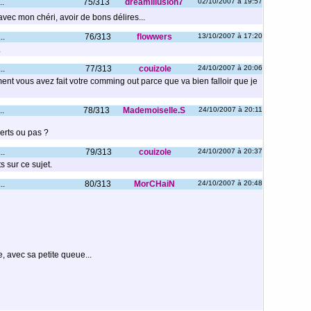
..
75/313
dreamillusion7
02/10/2007 à 19:57
 avec mon chéri, avoir de bons délires...
..
76/313
flowwers
13/10/2007 à 17:20
.
..
77/313
couizole
24/10/2007 à 20:06
ent vous avez fait votre comming out parce que va bien falloir que je
..
78/313
Mademoiselle.S
24/10/2007 à 20:11
verts ou pas ?
..
79/313
couizole
24/10/2007 à 20:37
s sur ce sujet.
..
80/313
MorCHaiN
24/10/2007 à 20:48
re, avec sa petite queue...