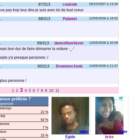
..
87/313
couizole
29/10/2007 à 13:26
x pas trop leur dire.je suis avec toi de tout coeur.
..
88/313
Palawet
12/05/2008 à 18:52
..
89/313
dancefloor4ever
13/05/2008 à 20:09
mais bon dur de faire démarrer la voiture -_-'
ple y'a presque personne :/
..
90/313
DrummerJools
13/05/2008 à 21:37
a plus personne !
3
1
2
4
5
6
7
8
9
10
11
saison préférée ?
éponses
intemps
22 %
'été
50 %
utomne
7 %
hiver
15 %
Egide
brize
une...