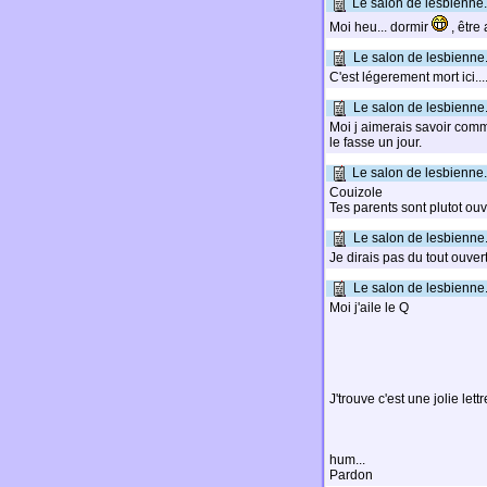
Le salon de lesbienne.
Moi heu... dormir
, être
Le salon de lesbienne.
C'est légerement mort ici...
Le salon de lesbienne.
Moi j aimerais savoir comm
le fasse un jour.
Le salon de lesbienne.
Couizole
Tes parents sont plutot ou
Le salon de lesbienne.
Je dirais pas du tout ouvert
Le salon de lesbienne.
Moi j'aile le Q
J'trouve c'est une jolie lett
hum...
Pardon