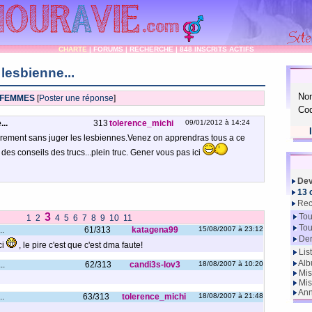
CHARTE
|
FORUMS
|
RECHERCHE
|
848 INSCRITS ACTIFS
lesbienne...
No
 FEMMES
[
Poster une réponse
]
Cod
..
313
tolerence_michi
09/01/2012 à 14:24
librement sans juger les lesbiennes.Venez on apprendras tous a ce
des conseils des trucs...plein truc. Gener vous pas ici
Dev
13 
Rec
3
Tou
1
2
4
5
6
7
8
9
10
11
Tou
..
61/313
katagena99
15/08/2007 à 23:12
Der
ci
, le pire c'est que c'est dma faute!
Lis
Alb
..
62/313
candi3s-lov3
18/08/2007 à 10:20
Mis
Mis
Ann
..
63/313
tolerence_michi
18/08/2007 à 21:48