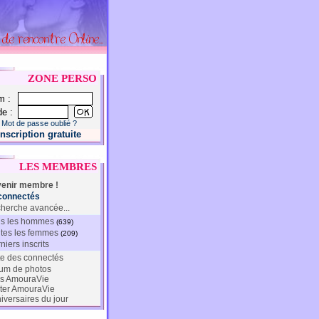
ZONE PERSO
m :
e :
Mot de passe oublié ?
Inscription gratuite
LES MEMBRES
enir membre !
connectés
herche avancée...
s les hommes
(639)
tes les femmes
(209)
niers inscrits
te des connectés
um de photos
s AmouraVie
ter AmouraVie
iversaires du jour