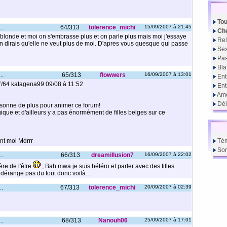
Tou
..
64/313
tolerence_michi
15/09/2007 à 21:45
Che
 blonde et moi on s'embrasse plus et on parle plus mais moi j'essaye
Rel
n dirais qu'elle ne veut plus de moi. D'apres vous quesque qui passe
Sex
Pas
Bla
..
65/313
flowwers
16/09/2007 à 13:01
Ent
47/64 katagena99 09/08 à 11:52
En
Amo
Dél
rsonne de plus pour animer ce forum!
lgique et d'ailleurs y a pas énormément de filles belges sur ce
ont moi Mdrrr
Té
So
..
66/313
dreamillusion7
16/09/2007 à 22:02
ère de l'être
, Bah mwa je suis hétéro et parler avec des filles
dérange pas du tout donc voilà...
..
67/313
tolerence_michi
20/09/2007 à 02:39
..
68/313
Nanouh06
25/09/2007 à 17:01