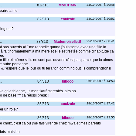
..
81/313
MorCHaiN
24/10/2007 à 20:48
ecrire aime
..
82/313
couizole
24/10/2007 à 20:51
ming out?
..
83/313
Mademoiselle.S
25/10/2007 à 08:41
nt pas ouverts =/ J'me rappelle quand j'suis sortie avec une fille la
tout à fait normalement à ma mere et elle est restée comme d'habitude ça
ée.
ur fille et même si ils ne sont pas ouverts c'est pas parce que tu aimes
ne autre personne.
e & j'espère que le jour ou tu fera ton comming out ils comprendrons!
..
84/313
bibooo
26/10/2007 à 14:53
e gt lesbienne, ils mont karémt reniés..alrs bn
ro de base ^^ ca réussi presk !
..
85/313
couizole
28/10/2007 à 17:42
er un role?
..
86/313
bibooo
28/10/2007 à 23:55
e choix, c'est ca ou jme fais virer de chez mwa et mes parents
fois mais bn..