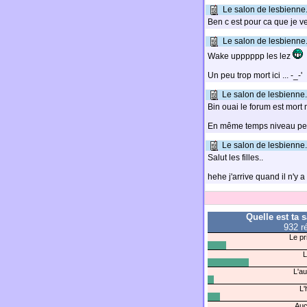
Le salon de lesbienne.
Ben c est pour ca que je veu
Le salon de lesbienne.
Wake upppppp les lez
Un peu trop mort ici ... -_-'
Le salon de lesbienne.
Bin ouai le forum est mort 
En même temps niveau peo
Le salon de lesbienne.
Salut les filles..
hehe j'arrive quand il n'y 
Quelle est ta 
932 r
Le pr
L
L'a
L'
Auc