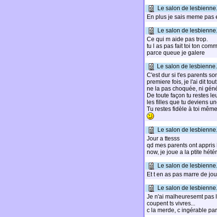
Le salon de lesbienne.
En plus je sais meme pas 
Le salon de lesbienne.
Ce qui m aide pas trop.
tu l as pas fait toi ton com
parce queue je galere
Le salon de lesbienne.
C'est dur si t'es parents so
premiere fois, je l'ai dit 
ne la pas choquée, ni gén
De toute façon tu restes le
les filles que tu deviens u
Tu restes fidèle à toi mêm
Le salon de lesbienne.
Jour a ttesss
qd mes parents ont appris k
now, je joue a la ptite hété
Le salon de lesbienne.
Et t en as pas marre de jou
Le salon de lesbienne.
Je n'ai malheuresemt pas l
coupent ts vivres...
c la merde, c ingérable par