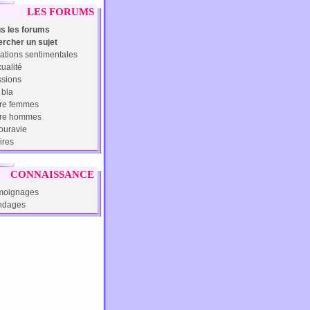
LES FORUMS
s les forums
rcher un sujet
ations sentimentales
ualité
sions
 bla
re femmes
tre hommes
uravie
ires
CONNAISSANCE
moignages
ndages