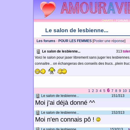
CHARTE
|
FORUMS
Le salon de lesbienne...
Les forums
-
POUR LES FEMMES
[
Poster une réponse
]
Le salon de lesbienne...
313
tole
Voici le salon pour jaser librement sans juger les lesbienn
connaitre... on échangeras des conseils des trucs...plein tru
6
1
2
3
4
5
7
8
9
10
Le salon de lesbienne...
151/313
Moi j'ai déjà donné ^^
Le salon de lesbienne...
152/313
Moi n'en connais pô !
Le salon de lesbienne...
153/313
t