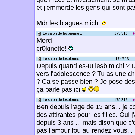
et j'emmerde les gens qui sont pa
Mdr les blagues michi
Le salon de lesbienne...
173/313
t
Merci
cr0kinette!
Le salon de lesbienne...
174/313
Depuis quand es-tu lesb michi ? 
vers l'adolescence ? Tu as une c
? Ca se passe bien ? Je pose de
ça parle pas ici
Le salon de lesbienne...
175/313
t
Ben depuis l'age de 13 ans... je 
des attirantes pour les filles. Oui
depuis 3 ans ... mais dison que c'
pas l'amour fou au rendez vous...