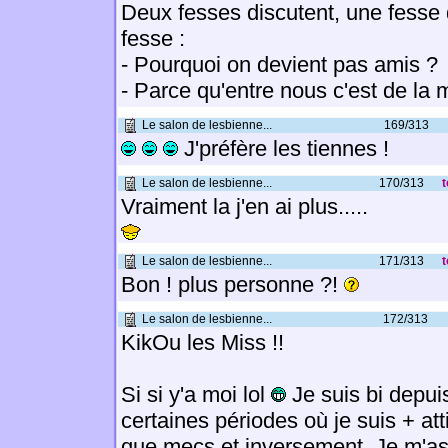
Deux fesses discutent, une fesse 
fesse :
- Pourquoi on devient pas amis ?
- Parce qu'entre nous c'est de la 
Le salon de lesbienne...
169/313
J'préfère les tiennes !
Le salon de lesbienne...
170/313
t
Vraiment la j'en ai plus.....
Le salon de lesbienne...
171/313
t
Bon ! plus personne ?!
Le salon de lesbienne...
172/313
KikOu les Miss !!
Si si y'a moi lol
Je suis bi depui
certaines périodes où je suis + atti
que mecs et inversement. Je m'as