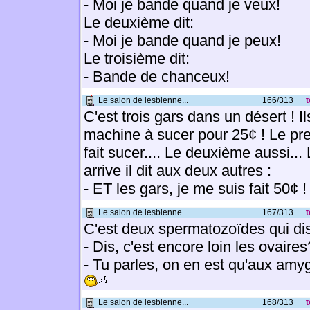
- Moi je bande quand je veux!
Le deuxième dit:
- Moi je bande quand je peux!
Le troisième dit:
- Bande de chanceux!
Le salon de lesbienne...
166/313
t
C'est trois gars dans un désert ! I
machine à sucer pour 25¢ ! Le pr
fait sucer.... Le deuxième aussi...
arrive il dit aux deux autres :
- ET les gars, je me suis fait 50¢ 
Le salon de lesbienne...
167/313
t
C'est deux spermatozoïdes qui dis
- Dis, c'est encore loin les ovaires
- Tu parles, on en est qu'aux amy
Le salon de lesbienne...
168/313
t