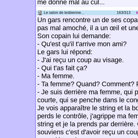
me donne mal au cul...
Le salon de lesbienne...
163/313
t
Un gars rencontre un de ses copai
pas mal amoché, il a un œil et un
Son copain lui demande:
- Qu'est qu'il t'arrive mon ami?
Le gars lui répond:
- J'ai reçu un coup au visage.
- Qui t'as fait ça?
- Ma femme.
- Ta femme? Quand? Comment? 
- Je suis derrière ma femme, qui 
courte, qui se penche dans le con
Je vois apparaître le string et la b
perds le contrôle, j'agrippe ma fe
string et je la prends par derrière
souviens c'est d'avoir reçu un cou