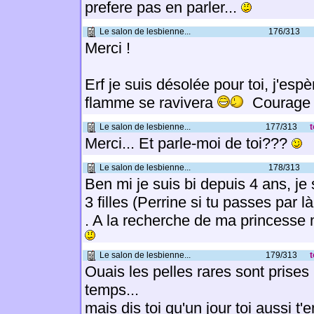
prefere pas en parler...
Le salon de lesbienne...
176/313
Merci !
Erf je suis désolée pour toi, j'esp
flamme se ravivera
Courage
Le salon de lesbienne...
177/313
t
Merci... Et parle-moi de toi???
Le salon de lesbienne...
178/313
Ben mi je suis bi depuis 4 ans, je 
3 filles (Perrine si tu passes par l
. A la recherche de ma princesse 
Le salon de lesbienne...
179/313
t
Ouais les pelles rares sont prises 
temps...
mais dis toi qu'un jour toi aussi t