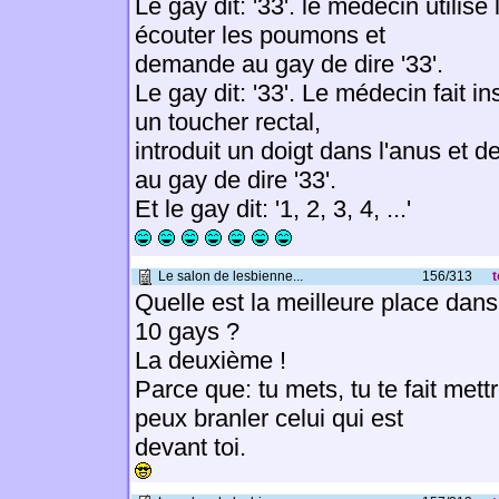
Le gay dit: '33'. le médecin utilis
écouter les poumons et
demande au gay de dire '33'.
Le gay dit: '33'. Le médecin fait in
un toucher rectal,
introduit un doigt dans l'anus et
au gay de dire '33'.
Et le gay dit: '1, 2, 3, 4, ...'
Le salon de lesbienne...
156/313
t
Quelle est la meilleure place dan
10 gays ?
La deuxième !
Parce que: tu mets, tu te fait mettr
peux branler celui qui est
devant toi.