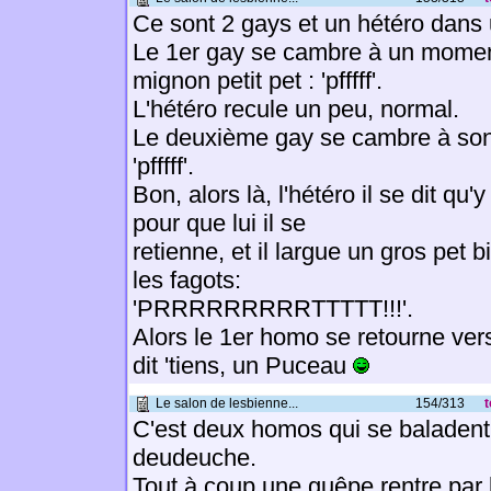
Ce sont 2 gays et un hétéro dans
Le 1er gay se cambre à un momen
mignon petit pet : 'pfffff'.
L'hétéro recule un peu, normal.
Le deuxième gay se cambre à son 
'pfffff'.
Bon, alors là, l'hétéro il se dit qu'
pour que lui il se
retienne, et il largue un gros pet 
les fagots:
'PRRRRRRRRRTTTTT!!!'.
Alors le 1er homo se retourne vers
dit 'tiens, un Puceau
Le salon de lesbienne...
154/313
t
C'est deux homos qui se baladen
deudeuche.
Tout à coup une guêpe rentre par l