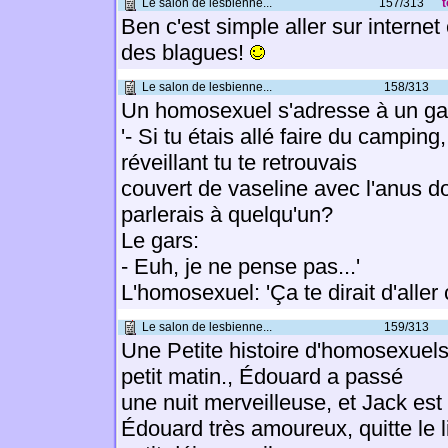
Le salon de lesbienne...
157/313
t
Ben c'est simple aller sur internet
des blagues!
Le salon de lesbienne...
158/313
Un homosexuel s'adresse à un ga
'- Si tu étais allé faire du camping,
réveillant tu te retrouvais
couvert de vaseline avec l'anus d
parlerais à quelqu'un?
Le gars:
- Euh, je ne pense pas...'
L'homosexuel: 'Ça te dirait d'aller
Le salon de lesbienne...
159/313
Une Petite histoire d'homosexuel
petit matin., Édouard a passé
une nuit merveilleuse, et Jack est
Édouard très amoureux, quitte le li