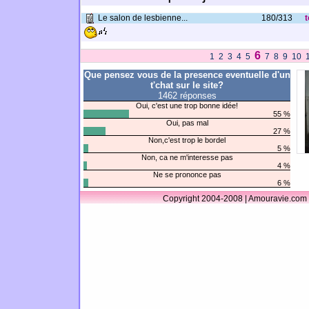
Le salon de lesbienne...
180/313
t
6
1
2
3
4
5
7
8
9
10
Que pensez vous de la presence eventuelle d'un
t'chat sur le site?
1462 réponses
Oui, c'est une trop bonne idée!
55 %
Oui, pas mal
27 %
Non,c'est trop le bordel
5 %
Non, ca ne m'interesse pas
4 %
Ne se prononce pas
6 %
Copyright 2004-2008 | Amouravie.com 