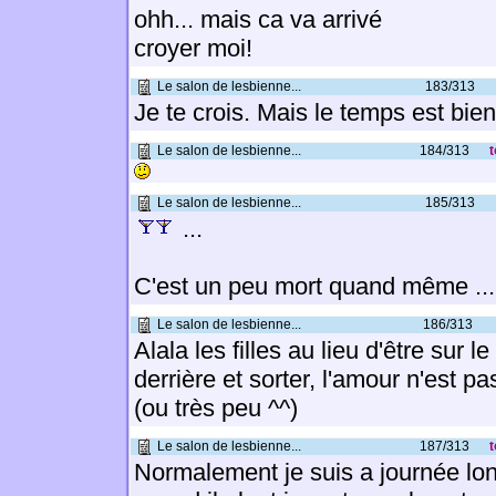
ohh... mais ca va arrivé
croyer moi!
Le salon de lesbienne...
183/313
Je te crois. Mais le temps est bie
Le salon de lesbienne...
184/313
t
Le salon de lesbienne...
185/313
...
C'est un peu mort quand même ...
Le salon de lesbienne...
186/313
Alala les filles au lieu d'être sur 
derrière et sorter, l'amour n'est p
(ou très peu ^^)
Le salon de lesbienne...
187/313
t
Normalement je suis a journée lon