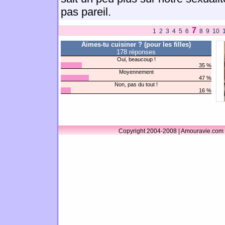
pas pareil.
7
1
2
3
4
5
6
8
9
10
Aimes-tu cuisiner ? (pour les filles)
178 réponses
Oui, beaucoup !
35 %
Moyennement
47 %
Non, pas du tout !
16 %
Copyright 2004-2008 | Amouravie.com 