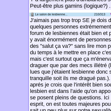
Peut-être plus gamins (logique?) ..
Le salon de lesbienne...
210/313
J'aimais pas trop trop SE je dois d
quelques personnes extrémement i
forum de lesbiennes était bien et p
y avait énormément de personnes
des "salut ça va?" sans lire mon p
du temps à le mettre en place c'e
mais c'est surtout que ça m'énerva
draguer que par des mecs illétré (
lues que j'étaient lesbienne donc s
tranquille soit ils me dragué pas.)
aprés je crois que l'intérêt bien s
lesbien est dans l'aide qu'on appo
se posent pleins de questions. Ici
esprit, on est toutes majeures pou
sait un peu plus sur notre sexuali