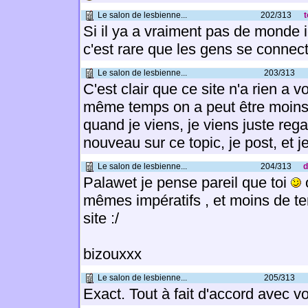
Le salon de lesbienne...
202/313
t
Si il ya a vraiment pas de monde i
c'est rare que les gens se connect
Le salon de lesbienne...
203/313
C'est clair que ce site n'a rien a v
même temps on a peut être moins
quand je viens, je viens juste regar
nouveau sur ce topic, je post, et j
Le salon de lesbienne...
204/313
d
Palawet je pense pareil que toi
o
mêmes impératifs , et moins de te
site :/
bizouxxx
Le salon de lesbienne...
205/313
Exact. Tout à fait d'accord avec v