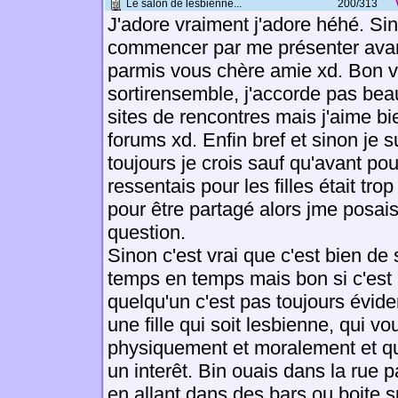
Le salon de lesbienne...
200/313
J'adore vraiment j'adore héhé. Sin
commencer par me présenter avan
parmis vous chère amie xd. Bon v
sortirensemble, j'accorde pas be
sites de rencontres mais j'aime bi
forums xd. Enfin bref et sinon je 
toujours je crois sauf qu'avant po
ressentais pour les filles était trop 
pour être partagé alors jme posais
question.
Sinon c'est vrai que c'est bien de 
temps en temps mais bon si c'est 
quelqu'un c'est pas toujours évid
une fille qui soit lesbienne, qui vo
physiquement et moralement et qu
un interêt. Bin ouais dans la rue 
en allant dans des bars ou boite sp