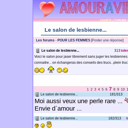
CHARTE
|
FORUMS
Le salon de lesbienne...
Les forums
-
POUR LES FEMMES
[
Poster une réponse
]
Le salon de lesbienne...
313
tole
Voici le salon pour jaser librement sans juger les lesbienn
connaitre... on échangeras des conseils des trucs...plein tru
7
1
2
3
4
5
6
8
9
10
Le salon de lesbienne...
181/313
Moi aussi veux une perle rare ...
Envie d`amour ...
Le salon de lesbienne...
182/313
t