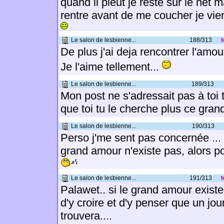
quand il pleut je reste sur le net 
rentre avant de me coucher je vien
Le salon de lesbienne...
188/313
t
De plus j'ai deja rencontrer l'amo
Je l'aime tellement...
Le salon de lesbienne...
189/313
Mon post ne s'adressait pas à toi
que toi tu le cherche plus ce gran
Le salon de lesbienne...
190/313
Perso j'me sent pas concernée ...
grand amour n'existe pas, alors p
Le salon de lesbienne...
191/313
t
Palawet.. si le grand amour existe.
d'y croire et d'y penser que un jour
trouvera....