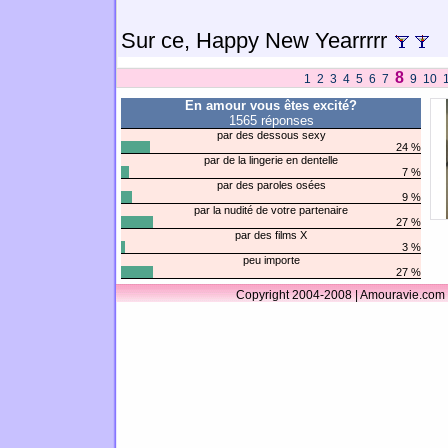
Sur ce, Happy New Yearrrrr
8
1
2
3
4
5
6
7
9
10
En amour vous êtes excité?
1565 réponses
par des dessous sexy
24 %
par de la lingerie en dentelle
7 %
par des paroles osées
9 %
par la nudité de votre partenaire
27 %
par des films X
3 %
peu importe
27 %
Copyright 2004-2008 | Amouravie.com 