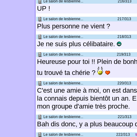
Le salon de lesbienne...
216/313
UP !
Le salon de lesbienne...
217/313
Plus personne ne vient ?
Le salon de lesbienne...
218/313
Je ne suis plus célibataire.
Le salon de lesbienne...
219/313
Heureuse pour toi !! Plein de bon
tu trouvé ta chérie ?
Le salon de lesbienne...
220/313
C'est une amie à moi, on est dan
la connais depuis bientôt un an. El
mon groupe d'amie très proche.
Le salon de lesbienne...
221/313
Bah dis donc, y a plus beaucoup d'
Le salon de lesbienne...
222/313