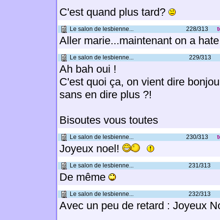
C'est quand plus tard?
Le salon de lesbienne...
228/313
t
Aller marie...maintenant on a hate 
Le salon de lesbienne...
229/313
Ah bah oui !
C'est quoi ça, on vient dire bonjou
sans en dire plus ?!
Bisoutes vous toutes
Le salon de lesbienne...
230/313
t
Joyeux noel!
Le salon de lesbienne...
231/313
De même
Le salon de lesbienne...
232/313
Avec un peu de retard : Joyeux 