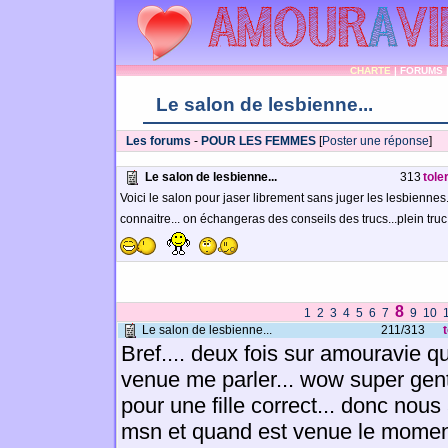
CHARTE
|
FORUMS
Le salon de lesbienne...
Les forums
-
POUR LES FEMMES
[
Poster une réponse
]
Le salon de lesbienne...
313
tole
Voici le salon pour jaser librement sans juger les lesbienn
connaitre... on échangeras des conseils des trucs...plein tru
8
1
2
3
4
5
6
7
9
10
Le salon de lesbienne...
211/313
Bref.... deux fois sur amouravie qu
venue me parler... wow super genti
pour une fille correct... donc nou
msn et quand est venue le moment