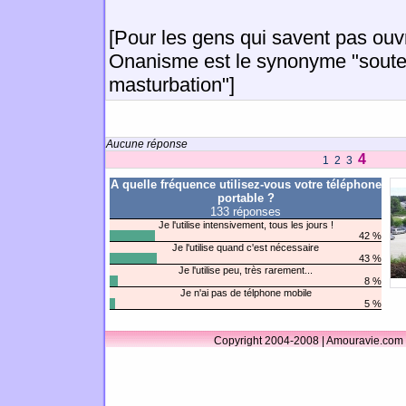
[Pour les gens qui savent pas ouvr
Onanisme est le synonyme "soute
masturbation"]
Aucune réponse
4
1
2
3
A quelle fréquence utilisez-vous votre téléphone
portable ?
133 réponses
Je l'utilise intensivement, tous les jours !
42 %
Je l'utilise quand c'est nécessaire
43 %
Je l'utilise peu, très rarement...
8 %
Je n'ai pas de télphone mobile
5 %
Copyright 2004-2008 | Amouravie.com 