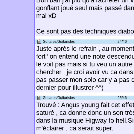
Bon bah j'ai plu qu'a racheter un v
gonflant joué seul mais passé dan
mal xD
Ce sont pas des techniques diabo
Guitares/Guitaristes
24/46
Juste après le refrain , au momen
fort" on entend une note descendu
le voit pas mais si tu veu un autre
chercher , je croi avoir vu ca dans
pas passer mon solo car y a pas 
dernier pour illustrer ^^)
Guitares/Guitaristes
25/46
Trouvé : Angus young fait cet effe
saturé , ca donne donc un son très
dans la musique Higway to hell.S
m'éclairer , ca serait super.