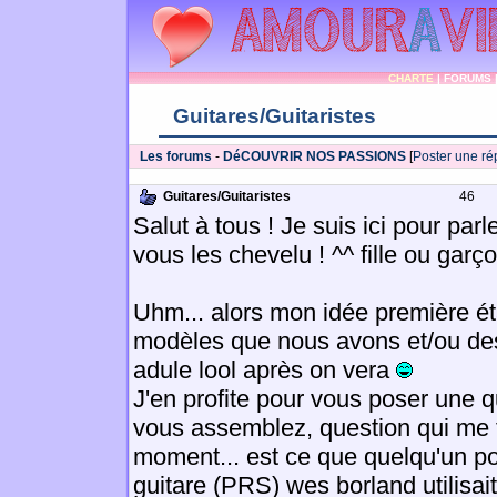
CHARTE
|
FORUMS
Guitares/Guitaristes
Les forums
-
DéCOUVRIR NOS PASSIONS
[
Poster une r
Guitares/Guitaristes
46
Salut à tous ! Je suis ici pour par
vous les chevelu ! ^^ fille ou garço
Uhm... alors mon idée première ét
modèles que nous avons et/ou des 
adule lool après on vera
J'en profite pour vous poser une q
vous assemblez, question qui me 
moment... est ce que quelqu'un po
guitare (PRS) wes borland utilisai