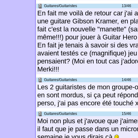
Guitares/Guitaristes
13/46
En fait me voilà de retour car j'ai
une guitare Gibson Kramer, en plas
fait c'est la nouvelle "manette" (sa
même!!!) pour jouer à Guitar Hero
En fait je tenais à savoir si des vr
avaient testés ce (magnifique) jeu 
pensaient? (Moi en tout cas j'adore
Merki!!!
Guitares/Guitaristes
14/46
Les 2 guitaristes de mon groupe-o
en sont mordus, si ça peut répondr
perso, j'ai pas encore été touché x
Guitares/Guitaristes
15/46
Moi non plus et j'avoue que j'aimer
il faut que je passe dans un micr
semaine je vous dirais çà