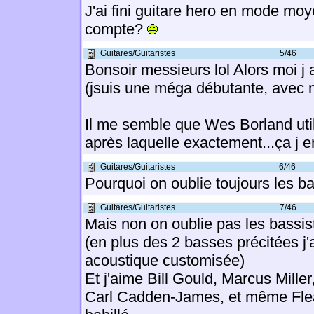
J'ai fini guitare hero en mode mo
compte?
Guitares/Guitaristes
5/46
Bonsoir messieurs lol Alors moi j a
(jsuis une méga débutante, avec 
Il me semble que Wes Borland util
après laquelle exactement...ça j e
Guitares/Guitaristes
6/46
Pourquoi on oublie toujours les ba
Guitares/Guitaristes
7/46
Mais non on oublie pas les bassist
(en plus des 2 basses précitées j
acoustique customisée)
Et j'aime Bill Gould, Marcus Miller
Carl Cadden-James, et même Flea