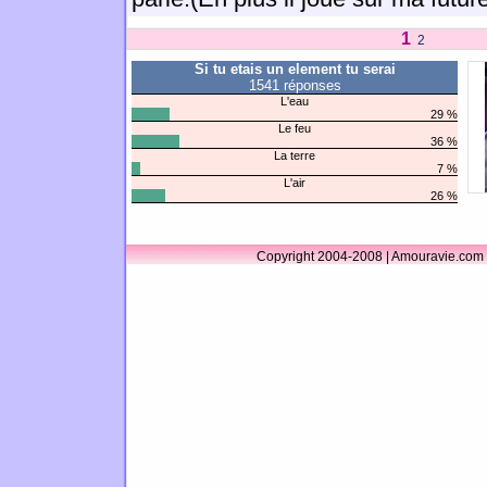
1
2
Si tu etais un element tu serai
1541 réponses
L'eau
29 %
Le feu
36 %
La terre
7 %
L'air
26 %
Copyright 2004-2008 | Amouravie.com 