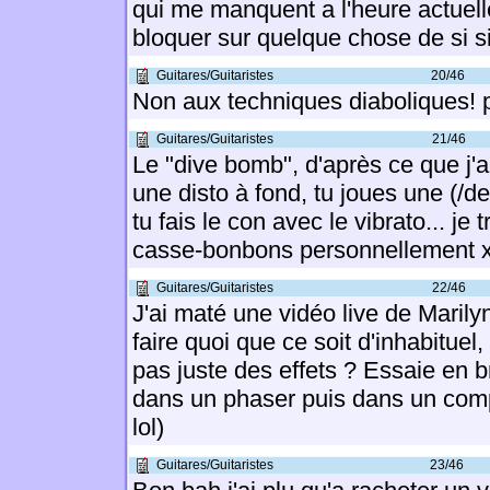
qui me manquent a l'heure actuell
bloquer sur quelque chose de si s
Guitares/Guitaristes
20/46
Non aux techniques diaboliques! 
Guitares/Guitaristes
21/46
Le "dive bomb", d'après ce que j'ai
une disto à fond, tu joues une (/d
tu fais le con avec le vibrato... je
casse-bonbons personnellement x
Guitares/Guitaristes
22/46
J'ai maté une vidéo live de Marilyn,
faire quoi que ce soit d'inhabituel,
pas juste des effets ? Essaie en 
dans un phaser puis dans un comp
lol)
Guitares/Guitaristes
23/46