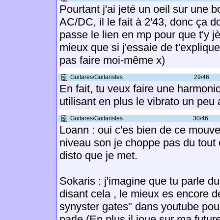
Pourtant j'ai jeté un oeil sur une 
AC/DC, il le fait à 2'43, donc ça do
passe le lien en mp pour que t'y jè
mieux que si j'essaie de t'explique
pas faire moi-même x)
Guitares/Guitaristes
29/46
En fait, tu veux faire une harmoniqu
utilisant en plus le vibrato un peu 
Guitares/Guitaristes
30/46
Loann : oui c'es bien de ce mouve
niveau son je choppe pas du tout 
disto que je met.
Sokaris : j'imagine que tu parle 
disant cela , le mieux es encore 
synyster gates" dans youtube pour
parle.(En plus il joue sur ma futur