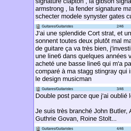
signature clapton , la gibson signat
armstrong , la fender signature m
schecter modele synyster gates c
Guitares/Guitaristes
2/46
J'ai une splendide Cort strat, et u
sonnent toutes deux plutôt mal m
de guitare ça va très bien, j'inves
une line6 dans quelques années v
acheté une basse line6 qui m'a pa
comparé à ma stagg stingray qui 
le design musicman
Guitares/Guitaristes
3/46
Double post parce que j'ai oublié l
Je suis très branché John Butler,
Guthrie Govan, Roine Stolt...
Guitares/Guitaristes
4/46