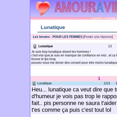
CHARTE
|
FORUMS
Lunatique
Les forums
-
POUR LES FEMMES
[
Poster une réponse
]
Lunatique
13
Je suis trop lunatique disent les hommes !
c'est vrai que je suis en manque de confiance en moi , et ca f
trouve le tps long
pouvez vous me doner des conseil pour etre moins lunatiqu
1
Lunatique
1/13
Heu... lunatique ca veut dire que
d'humeur je vois pas trop le rapp
fait.. pis personne ne saura t'aide
t'es comme ça puis c'est tout lol