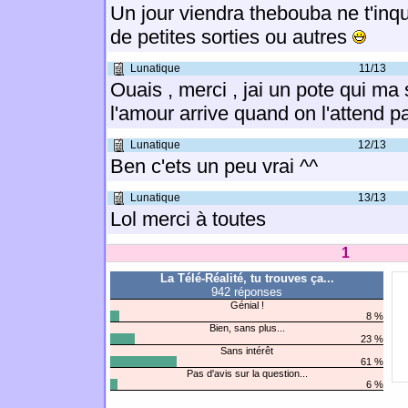
Un jour viendra thebouba ne t'inqu
de petites sorties ou autres
Lunatique
11/13
Ouais , merci , jai un pote qui ma s
l'amour arrive quand on l'attend p
Lunatique
12/13
Ben c'ets un peu vrai ^^
Lunatique
13/13
Lol merci à toutes
1
La Télé-Réalité, tu trouves ça...
942 réponses
Génial !
8 %
Bien, sans plus...
23 %
Sans intérêt
61 %
Pas d'avis sur la question...
6 %