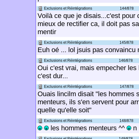
Exclusions et Réintégrations
144/878
Voilà ce que je disais...c'est pour
mieux de rectifier ca, il doit pas s
mentir
Exclusions et Réintégrations
145/878
Euh oé ... lol jsuis pas convaincu 
Exclusions et Réintégrations
146/878
Oui c'est vrai, mais empecher le
c'est dur...
Exclusions et Réintégrations
147/878
Ouais lincilm disait "les hommes 
menteurs, ils s'en servent pour arr
quelle qu'elle soit"
Exclusions et Réintégrations
148/878
les hommes menteurs ^^
n 
Exclusions et Réintégrations
149/878