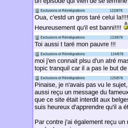
un épisode qui vien de se terminé
Exclusions et Réintégrations
122/878
Oua, c'estd un gros taré celui la!!!!
Heureusement qu'il est banni!!!!
Exclusions et Réintégrations
123/878
Toi aussi t taré mon pauvre !!!
Exclusions et Réintégrations
124/878
moi j'en connait plsu d'un atré ma
topic tranquil car il a pas le but d
Exclusions et Réintégrations
125/878
Pinaise, je n'avais pas vu le sujet,
aussi reçu un message du fameu
que ce site était interdit aux belg
suis heureux d'apprendre qu'il a é
Par contre j'ai également reçu u