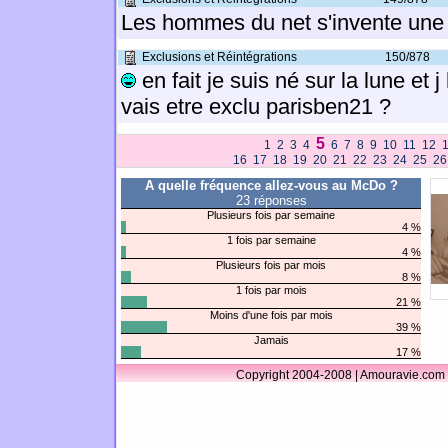
Les hommes du net s'invente une v
Exclusions et Réintégrations
150/878
en fait je suis né sur la lune et 
vais etre exclu parisben21 ?
5
1
2
3
4
6
7
8
9
10
11
12
16
17
18
19
20
21
22
23
24
25
26
A quelle fréquence allez-vous au McDo ?
23 réponses
Plusieurs fois par semaine
4 %
1 fois par semaine
4 %
Plusieurs fois par mois
8 %
1 fois par mois
21 %
Moins d'une fois par mois
39 %
Jamais
17 %
Copyright 2004-2008 | Amouravie.com 