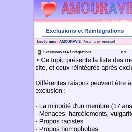
CHARTE
|
FORUMS
Exclusions et Réintégrations
Les forums
-
AMOURAVIE
[
Poster une réponse
]
Exclusions et Réintégrations
878
> Ce topic présente la liste des 
site, et ceux réintégrés après excl
Différentes raisons peuvent être à 
exclusion :
- La minorité d'un membre (17 ans 
- Menaces, harcèlements, vulgari
- Propos racistes
- Propos homophobes