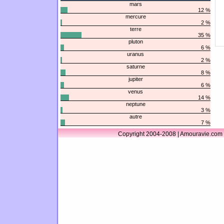
mars
12 %
mercure
2 %
terre
35 %
pluton
6 %
uranus
2 %
saturne
8 %
jupiter
6 %
venus
14 %
neptune
3 %
autre
7 %
Copyright 2004-2008 | Amouravie.com 