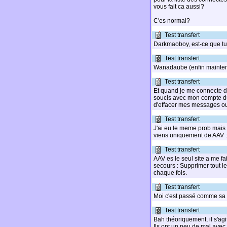
vous fait ca aussi?
C'es normal?
Test transfert
Darkmaoboy, est-ce que tu 
Test transfert
Wanadaube (enfin mainten
Test transfert
Et quand je me connecte de
soucis avec mon compte du
d'effacer mes messages ou
Test transfert
J'ai eu le meme prob mais c
viens uniquement de AAV :
Test transfert
AAV es le seul site a me fa
secours : Supprimer tout le
chaque fois.
Test transfert
Moi c'est passé comme sa 
Test transfert
Bah théoriquement, il s'agi
Ils ont un peu de mal ave