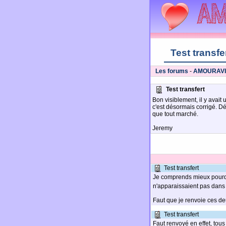
Test transfe
Les forums
-
AMOURAV
Test transfert
Bon visiblement, il y avait
c'est désormais corrigé. Dé
que tout marché.
Jeremy
Test transfert
Je comprends mieux pourqu
n'apparaissaient pas dans 
Faut que je renvoie ces d
Test transfert
Faut renvoyé en effet, tou