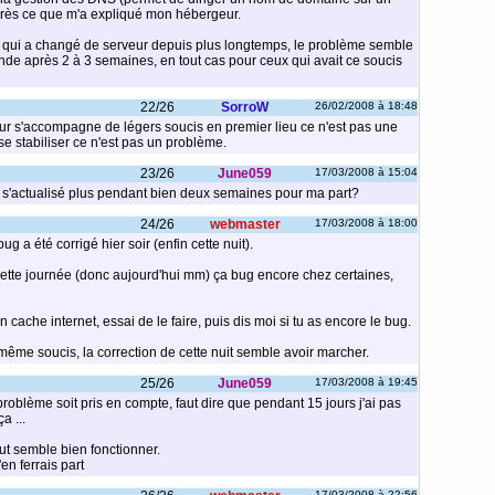
après ce que m'a expliqué mon hébergeur.
s qui a changé de serveur depuis plus longtemps, le problème semble
onde après 2 à 3 semaines, en tout cas pour ceux qui avait ce soucis
22/26
SorroW
26/02/2008 à 18:48
r s'accompagne de légers soucis en premier lieu ce n'est pas une
 se stabiliser ce n'est pas un problème.
23/26
June059
17/03/2008 à 15:04
e s'actualisé plus pendant bien deux semaines pour ma part?
24/26
webmaster
17/03/2008 à 18:00
 a été corrigé hier soir (enfin cette nuit).
 cette journée (donc aujourd'hui mm) ça bug encore chez certaines,
 cache internet, essai de le faire, puis dis moi si tu as encore le bug.
le même soucis, la correction de cette nuit semble avoir marcher.
25/26
June059
17/03/2008 à 19:45
problème soit pris en compte, faut dire que pendant 15 jours j'ai pas
a ...
out semble bien fonctionner.
en ferrais part
17/03/2008 à 22:56