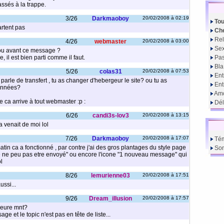
ssés à la trappe.
3/26
Darkmaoboy
20/02/2008 à 02:19
Tou
rtent pas
Che
Rel
4/26
webmaster
20/02/2008 à 03:00
Sex
ou avant ce message ?
e, il est bien parti comme il faut.
Pas
Bla
5/26
colas31
20/02/2008 à 07:53
Ent
parle de transfert , tu as changer d'hebergeur le site? ou tu as
En
données?
Amo
 ca arrive à tout webmaster :p :
Dél
6/26
candi3s-lov3
20/02/2008 à 13:15
a venait de moi lol
7/26
Darkmaoboy
20/02/2008 à 17:07
Té
atin ca a fonctionné , par contre j'ai des gros plantages du style page
So
ne peu pas etre envoyé" ou encore l'icone "1 nouveau message" qui
ol
8/26
lemurienne03
20/02/2008 à 17:51
ussi...
9/26
Dream_illusion
20/02/2008 à 17:57
heure mnt?
e et le topic n'est pas en tête de liste...