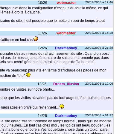
10/26
webmaster
20/02/2008 à 19:46
bergeur, et donc la configuration n'est plus du tout la même, ce qui
blèmes à droite à gauche.
zaine de site, il est possible que je mette un peu de temps à tout
11/26
webmaster
22/02/2008 à 14:28
s'afficher en tout cas
12/26
Darkmaoboy
22/02/2008 à 21:25
 a signaler c'es au niveau du rafraichissement du site : Quand on post ,
rend pas de message suplémentaire de suite et ne remonte pas dans
.Cela s'es avéré génant notament sur le topic de "la bombe".
site va beaucoup plus vite en terme d'affichage des pages de mon
nnection de *bip*
13/26
Dream_illusion
23/02/2008 à 12:06
nombre de visites sur notre photo...
rqué que les visites n'avaient pas du tout augmenté depuis quelques
e messages en privé qui reviennent...
14/26
Darkmaoboy
25/02/2008 à 01:22
ue le site enregistre tout comme en temps normal , mais qu'il ne modifie
 2 ou 3 heures...En tout cas chez moi , les topics ont beau bouger , les
ns ma boite ou encore si j'écrit quelque chose dans un topic , pareil
s.Tout ne bouge qu'au bout de quelques heures pour se rebloquer : ca