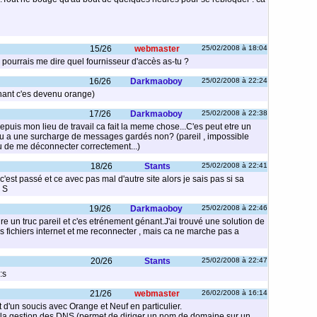
15/26
webmaster
25/02/2008 à 18:04
pourrais me dire quel fournisseur d'accès as-tu ?
16/26
Darkmaoboy
25/02/2008 à 22:24
ant c'es devenu orange)
17/26
Darkmaoboy
25/02/2008 à 22:38
puis mon lieu de travail ca fait la meme chose...C'es peut etre un
 a une surcharge de messages gardés non? (pareil , impossible
 de me déconnecter correctement...)
18/26
Stants
25/02/2008 à 22:41
'est passé et ce avec pas mal d'autre site alors je sais pas si sa
 S
19/26
Darkmaoboy
25/02/2008 à 22:46
ire un truc pareil et c'es etrénement génant.J'ai trouvé une solution de
s fichiers internet et me reconnecter , mais ca ne marche pas a
20/26
Stants
25/02/2008 à 22:47
:s
21/26
webmaster
26/02/2008 à 16:14
t d'un soucis avec Orange et Neuf en particulier.
c la gestion des DNS (permet de diriger un nom de domaine sur un