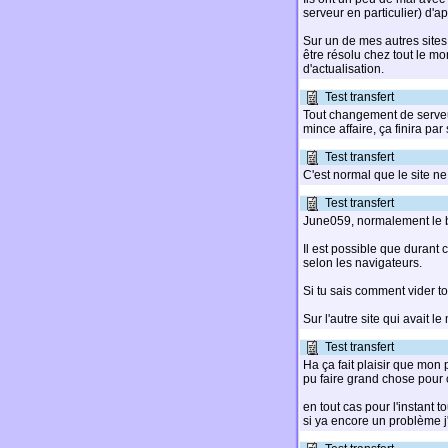
serveur en particulier) d'
Sur un de mes autres site
être résolu chez tout le m
d'actualisation.
Test transfert
Tout changement de serveu
mince affaire, ça finira par
Test transfert
C'est normal que le site n
Test transfert
June059, normalement le bug
Il est possible que durant
selon les navigateurs.
Si tu sais comment vider ton
Sur l'autre site qui avait 
Test transfert
Ha ça fait plaisir que mon 
pu faire grand chose pour ç
en tout cas pour l'instant t
si ya encore un problème j'