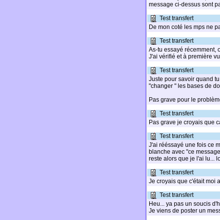
message ci-dessus sont pa
Test transfert
De mon coté les mps ne pa
Test transfert
As-tu essayé récemment, 
J'ai vérifié et à première vu
Test transfert
Juste pour savoir quand tu 
"changer " les bases de 
Pas grave pour le problème
Test transfert
Pas grave je croyais que c
Test transfert
J'ai rééssayé une fois ce m
blanche avec "ce message 
reste alors que je l'ai lu... l
Test transfert
Je croyais que c'était moi a
Test transfert
Heu... ya pas un soucis d'
Je viens de poster un messag