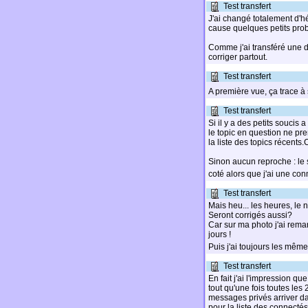
Test transfert
J'ai changé totalement d'hé
cause quelques petits pro
Comme j'ai transféré une di
corriger partout.
Test transfert
A première vue, ça trace à 
Test transfert
Si il y a des petits soucis
le topic en question ne p
la liste des topics récents
Sinon aucun reproche : le 
coté alors que j'ai une co
Test transfert
Mais heu... les heures, le 
Seront corrigés aussi?
Car sur ma photo j'ai rema
jours !
Puis j'ai toujours les mêm
Test transfert
En fait j'ai l'impression q
tout qu'une fois toutes les
messages privés arriver da
pour la liste des connecté