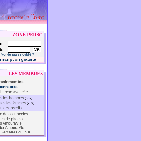
ZONE PERSO
m :
e :
Mot de passe oublié ?
Inscription gratuite
LES MEMBRES
enir membre !
connectés
herche avancée...
s les hommes
(639)
tes les femmes
(209)
niers inscrits
te des connectés
um de photos
s AmouraVie
ter AmouraVie
iversaires du jour