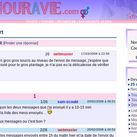
CHARTE
|
FORUMS
|
RECHERCHE
|
848 INSCRITS ACTIFS
rt
No
IE
[
Poster une réponse
]
Cod
26
webmaster
17/03/2008 à 22:56
 un gros gros soucis au niveau de l'envoi de message, j'espère que
solé pour le gros plantage, je n'ai pas eu la délicatesse de vérifier
Dev
25 
Rec
Tou
1
Tou
1/26
sam-scoubi
20/02/2008 à 00:01
Der
oi les deux messages que j'ai envoyé il y a 10-15 min
Lis
la liste des mess envoyés ...
Alb
Mis
eux messages ou c'est bon ?
Mis
Ann
2/26
webmaster
20/02/2008 à 00:52
s les messages envoyés entre 1h du matin hier et la date de l'envoi du