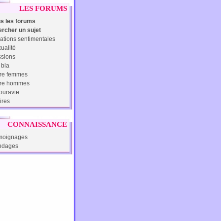
LES FORUMS
s les forums
rcher un sujet
ations sentimentales
ualité
sions
 bla
re femmes
tre hommes
uravie
ires
CONNAISSANCE
moignages
ndages