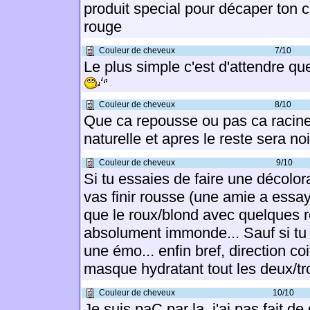
produit special pour décaper ton 
rouge
Couleur de cheveux
7/10
Le plus simple c'est d'attendre q
Couleur de cheveux
8/10
Que ca repousse ou pas ca racine
naturelle et apres le reste sera no
Couleur de cheveux
9/10
Si tu essaies de faire une décolora
vas finir rousse (une amie a essayé
que le roux/blond avec quelques re
absolument immonde... Sauf si tu
une émo... enfin bref, direction coi
masque hydratant tout les deux/troi
Couleur de cheveux
10/10
Je suis paC par la, j'ai pas fait de