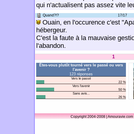
qui n'actualisent pas assez vite l
Quand?!?
17/17
Ouain, en l'occurence c'est "Ap
hébergeur.
C'est la faute à la mauvaise gestio
l'abandon.
1
Êtes-vous plutôt tourné vers le passé ou vers
l'avenir ?
123 réponses
Vers le passé
22 %
Vers l'avenir
50 %
Sans avis...
26 %
Copyright 2004-2008 | Amouravie.com 