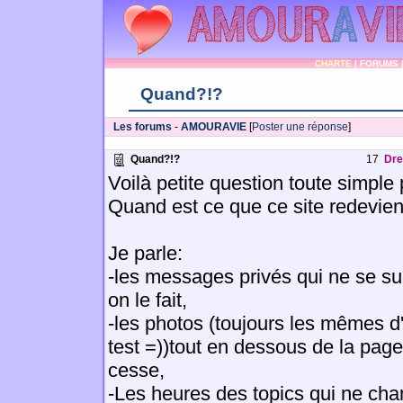
CHARTE
|
FORUMS
Quand?!?
Les forums
-
AMOURAVIE
[
Poster une réponse
]
Quand?!?
17
Dre
Voilà petite question toute simple
Quand est ce que ce site redevi
Je parle:
-les messages privés qui ne se s
on le fait,
-les photos (toujours les mêmes d'ai
test =))tout en dessous de la pag
cesse,
-Les heures des topics qui ne cha