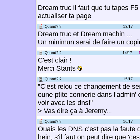
Dream truc il faut que tu tapes F5
actualiser ta page
Quand?!?
13/17
Dream truc et Dream machin ...
Un minimun serai de faire un copi
Quand?!?
14/17
C'est clair !
Merci Stants
Quand?!?
15/17
"C'est relou ce changement de ser
oune ptite connerie dans l'admin' du
voir avec les dns!"
> Vas dire ça à Jeremy...
Quand?!?
16/17
Ouais les DNS c'est pas la faute
hein, s'il faut on peut dire que 'ce