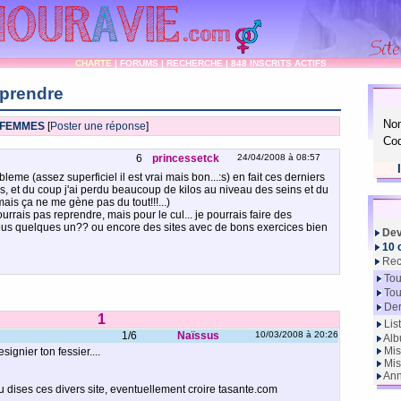
CHARTE
|
FORUMS
|
RECHERCHE
|
848 INSCRITS ACTIFS
prendre
No
 FEMMES
[
Poster une réponse
]
Cod
6
princessetck
24/04/2008 à 08:57
robleme (assez superficiel il est vrai mais bon...:s) en fait ces derniers
s, et du coup j'ai perdu beaucoup de kilos au niveau des seins et du
mais ça ne me gène pas du tout!!!...)
urrais pas reprendre, mais pour le cul... je pourrais faire des
ous quelques un?? ou encore des sites avec de bons exercices bien
Dev
10 
Rec
Tou
Tou
Der
1
Lis
1/6
Naïssus
10/03/2008 à 20:26
Alb
Mis
signier ton fessier....
Mis
Ann
 dises ces divers site, eventuellement croire tasante.com