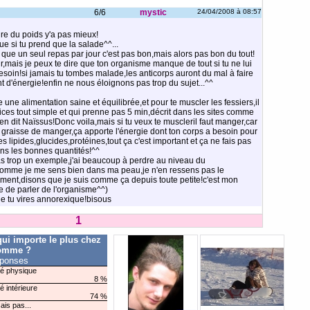
6/6
mystic
24/04/2008 à 08:57
dre du poids y'a pas mieux!
e si tu prend que la salade^^...
re que un seul repas par jour c'est pas bon,mais alors pas bon du tout!
oir,mais je peux te dire que ton organisme manque de tout si tu ne lui
esoin!si jamais tu tombes malade,les anticorps auront du mal à faire
t d'énergie!enfin ne nous éloignons pas trop du sujet...^^
e une alimentation saine et équilibrée,et pour te muscler les fessiers,il
cices tout simple et qui prenne pas 5 min,décrit dans les sites comme
n dit Naïssus!Donc voila,mais si tu veux te muscleril faut manger,car
 graisse de manger,ça apporte l'énergie dont ton corps a besoin pour
 lipides,glucides,protéines,tout ça c'est important et ça ne fais pas
ans les bonnes quantités!^^
s trop un exemple,j'ai beaucoup à perdre au niveau du
 comme je me sens bien dans ma peau,je n'en ressens pas le
ent,disons que je suis comme ça depuis toute petite!c'est mon
e de parler de l'organisme^^)
ue tu vires annorexique!bisous
1
qui importe le plus chez
omme ?
éponses
é physique
8 %
é intérieure
74 %
ais pas...