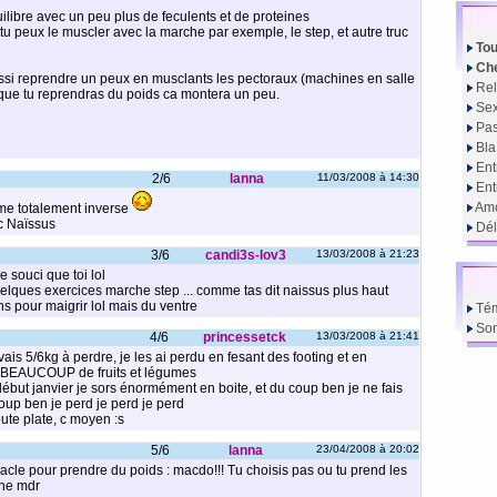
libre avec un peu plus de feculents et de proteines
tu peux le muscler avec la marche par exemple, le step, et autre truc
Tou
Che
ussi reprendre un peux en musclants les pectoraux (machines en salle
Rel
e que tu reprendras du poids ca montera un peu.
Sex
Pas
Bla
Ent
2/6
lanna
11/03/2008 à 14:30
En
Amo
lème totalement inverse
c Naïssus
Dél
3/6
candi3s-lov3
13/03/2008 à 21:23
 souci que toi lol
uelques exercices marche step ... comme tas dit naissus plus haut
ns pour maigrir lol mais du ventre
Té
So
4/6
princessetck
13/03/2008 à 21:41
vais 5/6kg à perdre, je les ai perdu en fesant des footing et en
t BEAUCOUP de fruits et légumes
 début janvier je sors énormément en boite, et du coup ben je ne fais
coup ben je perd je perd je perd
oute plate, c moyen :s
5/6
lanna
23/04/2008 à 20:02
iracle pour prendre du poids : macdo!!! Tu choisis pas ou tu prend les
che mdr