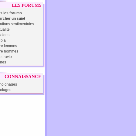
LES FORUMS
s les forums
rcher un sujet
ations sentimentales
ualité
sions
 bla
re femmes
tre hommes
uravie
ires
CONNAISSANCE
moignages
ndages