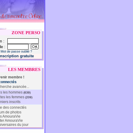
ZONE PERSO
m :
e :
Mot de passe oublié ?
Inscription gratuite
LES MEMBRES
enir membre !
connectés
herche avancée...
s les hommes
(639)
tes les femmes
(209)
niers inscrits
te des connectés
um de photos
s AmouraVie
ter AmouraVie
iversaires du jour