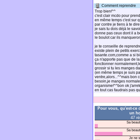
Comment reprendre
Trop bien!^^
c'est clair mcdo pour pren
en même temps c'est sur qu
par contre je tiens à te di
je sais tu dois déjà le sav
donne pas ceux dont il a b
le boulot car ils manqueron
je te conseille de reprendr
existe plein de petits exer
tasante.com,comme a si bie
ça n'apporte pas que de la
fonctionner normalement,les
grossir si tu les manges d
(en même temps je suis pa
ventre,alors...^^mais bon
besoin,je manges normalem
organisme!^^bon ok j'arret
en tout cas faudrais pas q
Pour vous, qu'est-ce 
un h
47 r
Sa beaut
Sa beaut
Je ne s