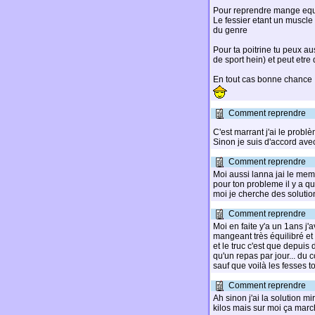
Pour reprendre mange equi
Le fessier etant un muscle 
du genre
Pour ta poitrine tu peux a
de sport hein) et peut etr
En tout cas bonne chance
Comment reprendre
C'est marrant j'ai le prob
Sinon je suis d'accord ave
Comment reprendre
Moi aussi lanna jai le meme
pour ton probleme il y a q
moi je cherche des solutio
Comment reprendre
Moi en faite y'a un 1ans j'a
mangeant très équilibré e
et le truc c'est que depuis
qu'un repas par jour... du 
sauf que voilà les fesses t
Comment reprendre
Ah sinon j'ai la solution m
kilos mais sur moi ça mar