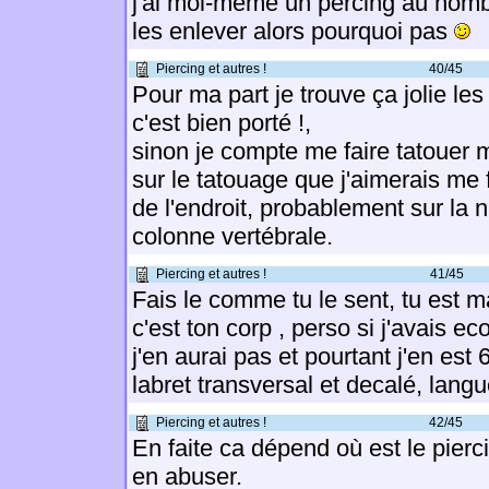
j'ai moi-même un percing au nombr
les enlever alors pourquoi pas
Piercing et autres !
40/45
Pour ma part je trouve ça jolie le
c'est bien porté !,
sinon je compte me faire tatouer m
sur le tatouage que j'aimerais me 
de l'endroit, probablement sur la 
colonne vertébrale.
Piercing et autres !
41/45
Fais le comme tu le sent, tu est ma
c'est ton corp , perso si j'avais e
j'en aurai pas et pourtant j'en est 
labret transversal et decalé, lang
Piercing et autres !
42/45
En faite ca dépend où est le pierci
en abuser.