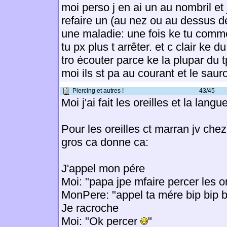
moi perso j en ai un au nombril et
refaire un (au nez ou au dessus de 
une maladie: une fois ke tu comm
tu px plus t arrêter. et c clair ke d
tro écouter parce ke la plupar du t
moi ils st pa au courant et le saur
Piercing et autres !
43/45
Moi j'ai fait les oreilles et la langue
Pour les oreilles ct marran jv chez
gros ca donne ca:
J'appel mon pére
Moi: "papa jpe mfaire percer les or
MonPere: "appel ta mére bip bip bi
Je racroche
Moi: "Ok percer
"