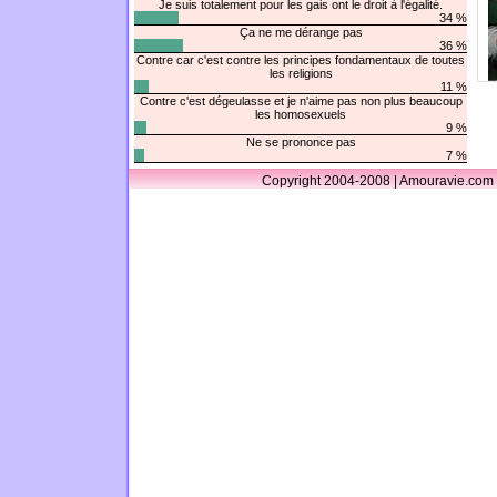
Je suis totalement pour les gais ont le droit à l'égalité.
34 %
Ça ne me dérange pas
36 %
Contre car c'est contre les principes fondamentaux de toutes
les religions
11 %
Contre c'est dégeulasse et je n'aime pas non plus beaucoup
les homosexuels
9 %
Ne se prononce pas
7 %
Copyright 2004-2008 | Amouravie.com 