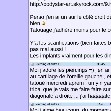
http://bodystar-art.skyrock.com/9.
Perso j'en ai un sur le côté droit d
bien
.
Tatouage j'adhère moins pour le cô
Y'a les scarifications (bien faites
pas mal aussi !
Les implants vraiment pour les d
Piercing et autres !
33/45
Moi j'adore les piercings =) j'en ai 
au cartilage de l'oreille gauche , e
tatoué mercredi aprèm , un yin ya
tribal que je vais me faire faire su
diagonale a droite ... j'ai hââââât
Piercing et autres !
34/45
Moi j'aime beaucoup, du moment 