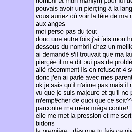
nombril et mon marilyn) pour lui d
pouvais avoir un pierçing à la lang
vous auriez dû voir la tête de ma 
aux anges
moi perso pas du tout
donc une autre fois j'ai fais mon h
dessous du nombril chez un meilleu
ai demandé s'il trouvait que ma la
pierçée il m'a dit oui pas de probl
allé récemment ils en refusent 4 s
donc j'en ai parlé avec mes pare
ok je sais qu'il n'aime pas mais i
vu que je suis majeure et qu'il ne
m'empêcher de quoi que ce soit^^
parcontre ma mère méga contre!!
elle me met la pression et me sor
bidons
la première : dès que tu fais ce pi