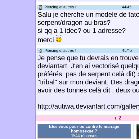
Piercing et autres !
44/45
Salu je cherche un modele de tat
serpent/dragon au bras?
si qq a 1 idee? ou 1 adresse?
merci
Piercing et autres !
45/45
Je pense que tu devrais en trouver
deviantart. J'en ai vectorisé quel
préférés. pas de serpent celà dit)
"tribal" sur mon deviant. Des drago
avoir des tonnes celà dit ; deux ou
http://autiwa.deviantart.com/galler
2
1
Etes vous pour ou contre le mariage
homosexuel?
1544 réponses