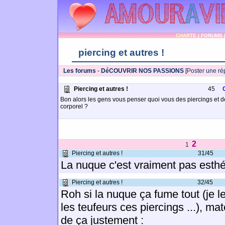
CHARTE
|
FORUMS
piercing et autres !
Les forums
-
DéCOUVRIR NOS PASSIONS
[
Poster une r
Piercing et autres !
45
Bon alors les gens vous penser quoi vous des piercings et d
corporel ?
2
1
Piercing et autres !
31/45
La nuque c'est vraiment pas esthét
Piercing et autres !
32/45
Roh si la nuque ça fume tout (je l
les teufeurs ces piercings ...), m
de ça justement :