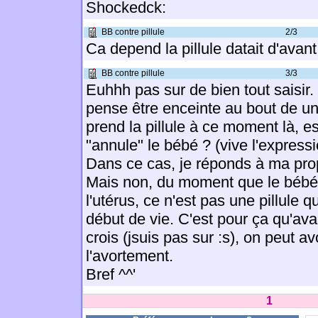
Shockedck:
BB contre pillule
2/3
Ca depend la pillule datait d'avan
BB contre pillule
3/3
Euhhh pas sur de bien tout saisir. 
pense être enceinte au bout de un
prend la pillule à ce moment là, e
"annule" le bébé ? (vive l'expressi
Dans ce cas, je réponds à ma pro
Mais non, du moment que le bébé
l'utérus, ce n'est pas une pillule q
début de vie. C'est pour ça qu'av
crois (jsuis pas sur :s), on peut av
l'avortement.
Bref ^^'
1