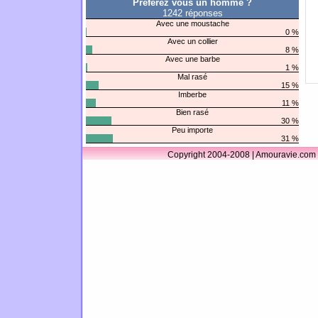
Préférez vous un homme ?
1242 réponses
Avec une moustache
0 %
Avec un collier
8 %
Avec une barbe
1 %
Mal rasé
15 %
Imberbe
11 %
Bien rasé
30 %
Peu importe
31 %
Copyright 2004-2008 | Amouravie.com 