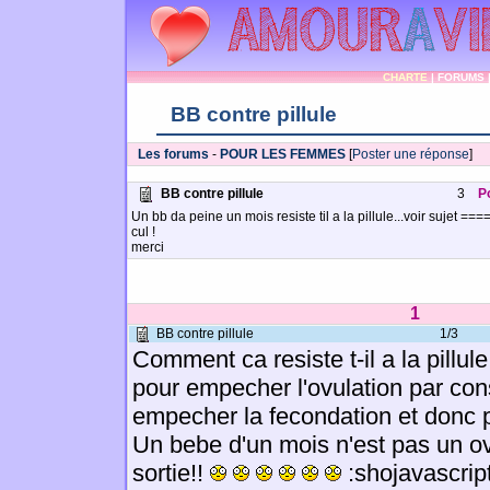
CHARTE
|
FORUMS
BB contre pillule
Les forums
-
POUR LES FEMMES
[
Poster une réponse
]
BB contre pillule
3
P
Un bb da peine un mois resiste til a la pillule...voir sujet ==
cul !
merci
1
BB contre pillule
1/3
Comment ca resiste t-il a la pillul
pour empecher l'ovulation par c
empecher la fecondation et donc 
Un bebe d'un mois n'est pas un o
sortie!!
:shojavascrip