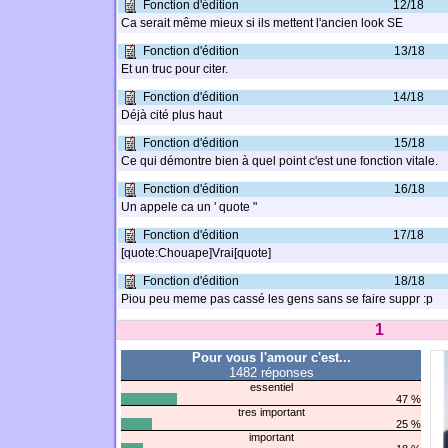
Fonction d'édition
12/18
Ca serait même mieux si ils mettent l'ancien look SE
Fonction d'édition
13/18
Et un truc pour citer.
Fonction d'édition
14/18
Déjà cité plus haut
Fonction d'édition
15/18
Ce qui démontre bien à quel point c'est une fonction vitale.
Fonction d'édition
16/18
Un appele ca un ' quote "
Fonction d'édition
17/18
[quote:Chouape]Vrai[quote]
Fonction d'édition
18/18
Piou peu meme pas cassé les gens sans se faire suppr :p
1
Pour vous l'amour c'est...
1482 réponses
essentiel
47 %
tres important
25 %
important