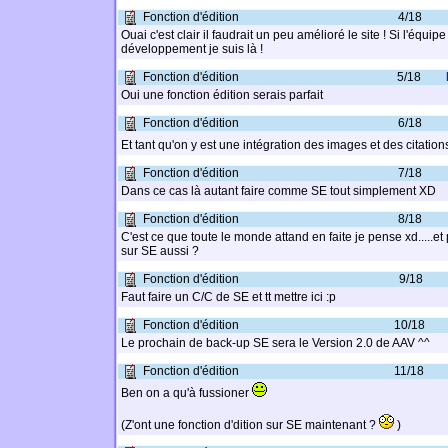
Fonction d'édition
4/18
Ouai c'est clair il faudrait un peu amélioré le site ! Si l'équip
développement je suis là !
Fonction d'édition
5/18
Oui une fonction édition serais parfait
Fonction d'édition
6/18
Et tant qu'on y est une intégration des images et des citation
Fonction d'édition
7/18
Dans ce cas là autant faire comme SE tout simplement XD
Fonction d'édition
8/18
C'est ce que toute le monde attand en faite je pense xd.....e
sur SE aussi ?
Fonction d'édition
9/18
Faut faire un C/C de SE et tt mettre ici :p
Fonction d'édition
10/18
Le prochain de back-up SE sera le Version 2.0 de AAV ^^
Fonction d'édition
11/18
Ben on a qu'à fussioner
(Z'ont une fonction d'dition sur SE maintenant ?
)