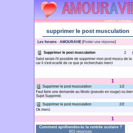
CHARTE
|
FORUMS
supprimer le post musculation
Les forums
-
AMOURAVIE
[
Poster une réponse
]
Supprimer le post musculation
2
Salut serais t'il possible de supprimer mon post muscu de la
car il s'est ecarté de ce que je recherchais merci
1
Supprimer le post musculation
1/2
Faut faire une demande au Modo (pseudo en rouge) ou bien
Sujet Supprimé.
Supprimer le post musculation
2/2
Ok merci
1
Comment apréhendes-tu la rentrée scolaire ?
903 réponses