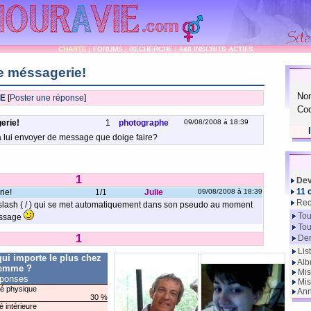
CHARTE
|
FORUMS
|
RECHERCHE
|
848 INSCRITS ACTIFS
e méssagerie!
No
IE
[
Poster une réponse
]
Cod
erie!
1
photographe
09/08/2008 à 18:39
 a lui envoyer de message que doige faire?
1
Dev
11 
ie!
1/1
Julie
09/08/2008 à 18:39
Rec
e slash ( / ) qui se met automatiquement dans son pseudo au moment
Tou
essage
Tou
1
Der
Lis
qui importe le plus chez
Alb
femme ?
Mis
éponses
Mis
é physique
Ann
30 %
é intérieure