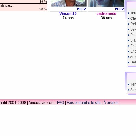
39 %
ais pas...
28 %
Tou
Vincent10
andromede
74 ans
38 ans
Che
Rel
Sex
Pas
Bla
Ent
En
Amo
Dél
Té
So
ight 2004-2008 | Amouravie.com |
FAQ
|
Fais connaître le site
|
À propos
|