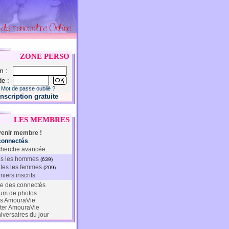
ZONE PERSO
m :
e :
Mot de passe oublié ?
Inscription gratuite
LES MEMBRES
enir membre !
connectés
herche avancée...
s les hommes
(639)
tes les femmes
(209)
niers inscrits
te des connectés
um de photos
s AmouraVie
ter AmouraVie
iversaires du jour