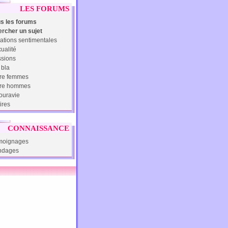
LES FORUMS
s les forums
rcher un sujet
ations sentimentales
ualité
sions
 bla
re femmes
tre hommes
uravie
ires
CONNAISSANCE
moignages
ndages