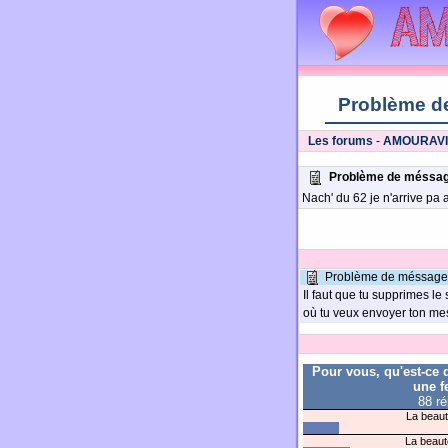
Problème d
Les forums
-
AMOURAV
Problème de méssag
Nach' du 62 je n'arrive pa
Problème de méssager
Il faut que tu supprimes l
où tu veux envoyer ton m
Pour vous, qu'est-ce 
une 
88 r
La beaut
La beaut