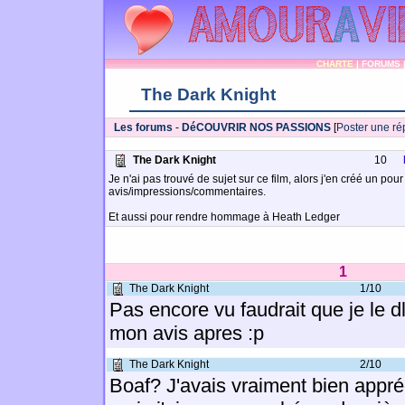
CHARTE
|
FORUMS
The Dark Knight
Les forums
-
DéCOUVRIR NOS PASSIONS
[
Poster une r
The Dark Knight
10
Je n'ai pas trouvé de sujet sur ce film, alors j'en créé un pour
avis/impressions/commentaires.
Et aussi pour rendre hommage à Heath Ledger
1
The Dark Knight
1/10
Pas encore vu faudrait que je le dl
mon avis apres :p
The Dark Knight
2/10
Boaf? J'avais vraiment bien appréc