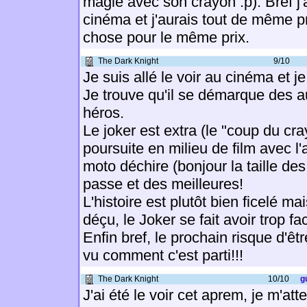
magie avec son crayon :p). Bref j'a
cinéma et j'aurais tout de même pr
chose pour le même prix.
The Dark Knight
9/10
Je suis allé le voir au cinéma et j
Je trouve qu'il se démarque des a
héros.
Le joker est extra (le "coup du cray
poursuite en milieu de film avec l'
moto déchire (bonjour la taille des 
passe et des meilleures!
L'histoire est plutôt bien ficelé ma
déçu, le Joker se fait avoir trop fa
Enfin bref, le prochain risque d'ê
vu comment c'est parti!!!
The Dark Knight
10/10
g
J'ai été le voir cet aprem, je m'at