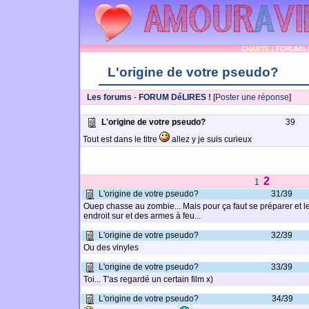
CHARTE
|
FORUMS
L'origine de votre pseudo?
Les forums
-
FORUM DéLIRES !
[
Poster une réponse
]
L'origine de votre pseudo?
39
Tout est dans le titre
allez y je suis curieux
2
1
L'origine de votre pseudo?
31/39
Ouep chasse au zombie... Mais pour ça faut se préparer et l
endroit sur et des armes à feu...
L'origine de votre pseudo?
32/39
Ou des vinyles
L'origine de votre pseudo?
33/39
Toi... T'as regardé un certain film x)
L'origine de votre pseudo?
34/39