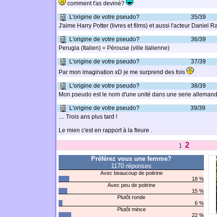
comment t'as deviné?
L'origine de votre pseudo?
35/39
J'aime Harry Potter (livres et films) et aussi l'acteur Daniel 
L'origine de votre pseudo?
36/39
Perugia (Italien) = Pérouse (ville italienne)
L'origine de votre pseudo?
37/39
Par mon imagination xD je me surprend des fois
L'origine de votre pseudo?
38/39
Mon pseudo est le nom d'une unité dans une serie alleman
L'origine de votre pseudo?
39/39
.... Trois ans plus tard !
Le mien c'est en rapport à la fleure .
2
1
Préférez vous une femme?
1170 réponses
Avec beaucoup de poitrine
18 %
Avec peu de poitrine
15 %
Plutôt ronde
6 %
Plutôt mince
22 %