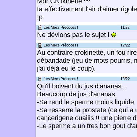
Mdr CrOkinette ^^
ta effectivement l'air d'aimer rigole
:p
Les Mecs Précoces !
11/22
Ne dévions pas le sujet !
Les Mecs Précoces !
12/22
Au contraire crokinette, un fou rire 
débandade (jeu de mots pourris, m
j'ai déjà eu le coup).
Les Mecs Précoces !
13/22
Qu'il boivent du jus d'ananas...
Beaucoup de jus d'ananas.
-Sa rend le sperme moins liquide
-Sa resserre la prostate (ce qui a u
cancerigene ouaiiis !! une pierre d
-Le sperme a un tres bon gout d'a