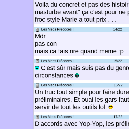
Voila du concret et pas des histoi
masturbe avant" ça c'est pour ne 
froc style Marie a tout prix . . .
Les Mecs Précoces !
14/22
Mdr
pas con
mais ca fais rire quand meme :p
Les Mecs Précoces !
15/22
C'est sûr mais suis pas du genre
circonstances
Les Mecs Précoces !
16/22
Un truc tout simple pour faire durer
préliminaires. Et ouai les gars fa
servir de tout les outils lol.
Les Mecs Précoces !
17/22
D'accords avec Yop-Yop, les préli