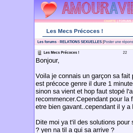
CHARTE
|
FORUMS
Les Mecs Précoces !
Les forums
-
RELATIONS SEXUELLES
[
Poster une répon
Les Mecs Précoces !
22
Bonjour,
Voila je connais un garçon sa fait 
est précoce genre il dure 1 minut
sinon sa vient et hop faut stopé l'a
recommencer.Cependant pour la f
etre bien gavant..cependant il y a
Dite moi ya t'il des solutions pour s
? yen na til a qui sa arrive ?