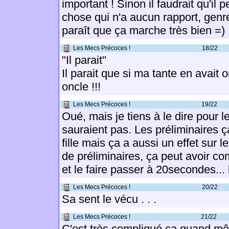
important ! Sinon il faudrait qu'il
chose qui n'a aucun rapport, genr
paraît que ça marche très bien =)
Les Mecs Précoces !
18/22
"Il parait"
Il parait que si ma tante en avait 
oncle !!!
Les Mecs Précoces !
19/22
Oué, mais je tiens à le dire pour les
sauraient pas. Les préliminaires ça
fille mais ça a aussi un effet sur le
de préliminaires, ça peut avoir
et le faire passer à 20secondes... 
Les Mecs Précoces !
20/22
Sa sent le vécu . . .
Les Mecs Précoces !
21/22
C'est très compliqué ça quand mêm