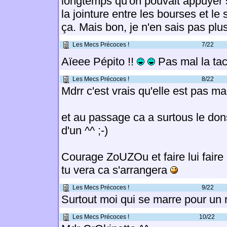
longtemps qu'on pouvait appuyer s
la jointure entre les bourses et le
ça. Mais bon, je n'en sais pas plus
Les Mecs Précoces !
7/22
Aïeee Pépito !!
Pas mal la ta
Les Mecs Précoces !
8/22
Mdrr c'est vrais qu'elle est pas m
et au passage ca a surtous le dons 
d'un ^^ ;-)
Courage ZoUZOu et faire lui faire 
tu vera ca s'arrangera
Les Mecs Précoces !
9/22
Surtout moi qui se marre pour un 
Les Mecs Précoces !
10/22