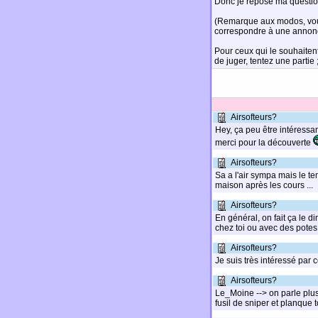
Donc je repose ma question, 
(Remarque aux modos, vous
correspondre à une annon
Pour ceux qui le souhaiten
de juger, tentez une partie ;
Airsofteurs?
Hey, ça peu être intéressan
merci pour la découverte
Airsofteurs?
Sa a l'air sympa mais le te
maison après les cours ...
Airsofteurs?
En général, on fait ça le d
chez toi ou avec des potes
Airsofteurs?
Je suis très intéressé par 
Airsofteurs?
Le_Moine --> on parle plus d
fusil de sniper et planque t