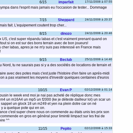
6/15
imparfait
17/11/2008 à 07:55
u sympa dans l'esprit mais jamais eu l'occasion de tester... Dommage
7/15
Sheppard
24/11/2008 à 20:37
mais fait. L'equipement coutent trop cher...
8/15
dinozo
24/11/2008 à 20:46
aux US, c'est super répandu labas et c'est vraiment prenant quand on
urtout si on est sur des bons terrain avec de bon joueurs!
s cher labas, apres je ne m'y suis pas interessé en France mais
!
9/15
Beclub
25/11/2008 à 14:40
Nord, tu ne saurais pas si y a des sociétés de locations de terrain et
re avec des potes mais c'est juste l'histoire d'en faire un aprés-midi
on a pas vraiment les moyens d'investir quelques centaines d'euros
10/15
Evan P
02/12/2008 à 01:14
cousin le week end moi je nai pas acheté de réplique donc mes
 m4 un m16A4 un mp5 un f2000 (ke je déteste dailleur lol) un scar un
l sappel un glock 18 un m249 et yen na plein dotre car on né
l y a quelque pote qui en on.
rance c'est super chere nous on commende au états unis les prix son
n commende en gros en général pour liminté limpact sur les frai de
oire ^^
11/15
Pepito
02/12/2008 à 15:33