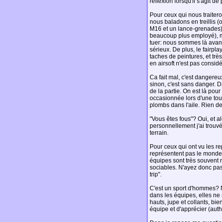
réflexion lorsqu'il s'agit 
Pour ceux qui nous traitero
nous baladons en treillis (o
M16 et un lance-grenades),
beaucoup plus employé), mai
tuer: nous sommes là avan
sérieux. De plus, le fairplay
taches de peintures, et très
en airsoft n'est pas consi
Ca fait mal, c'est dangereux
sinon, c'est sans danger. D
de la partie. On est là pou
occasionnée lors d'une to
plombs dans l'aile. Rien de
"Vous êtes fous"? Oui, et 
personnellement j'ai trou
terrain.
Pour ceux qui ont vu les re
représentent pas le monde d
équipes sont très souvent 
sociables. N'ayez donc pas
trip".
C'est un sport d'hommes?
dans les équipes, elles ne 
hauts, jupe et collants, bie
équipe et d'apprécier (aut