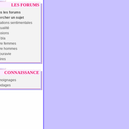
LES FORUMS
s les forums
rcher un sujet
ations sentimentales
ualité
sions
 bla
re femmes
tre hommes
uravie
ires
CONNAISSANCE
moignages
ndages