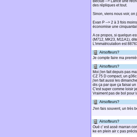
Beclub --> Lance une reche
des répliques et tout.
Sinon, viens nous voir, on
Evan P --> 2 à 3 fois moins 
économise une cinquantain
A ce propos, si quelqun es
(M712, MK23, M11A1), dites
L'immatriculation est 8876
Airsofteurs?
Je compte faire ma première
Airsofteurs?
Moi j'en fait depuis pas ma
CZ 75 D compact, un g36c,
j'en fait aussi les dimanc
dis ça par que ça faisai un
C'est super comme loisir je
Vraiment pas de bol pour la
Airsofteurs?
J'en fais souvent, un trè
Airsofteurs?
Oué c' est assé marran com
ke en plein air c pas préci