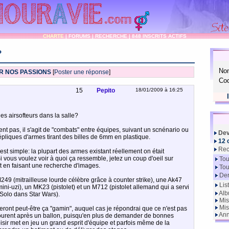
CHARTE
|
FORUMS
|
RECHERCHE
|
848 INSCRITS ACTIFS
?
No
R NOS PASSIONS
[
Poster une réponse
]
Cod
15
Pepito
18/01/2009 à 16:25
es airsofteurs dans la salle?
nt pas, il s'agit de "combats" entre équipes, suivant un scnénario ou
Dev
épliques d'armes tirant des billes de 6mm en plastique.
12 
Rec
est simple: la plupart des armes existant réellement on était
i vous voulez voir à quoi ça ressemble, jetez un coup d'oeil sur
Tou
et en faisant une recherche d'images.
Tou
Der
249 (mitrailleuse lourde célèbre grâce à counter strike), une Ak47
Lis
ni-uzi), un MK23 (pistolet) et un M712 (pistolet allemand qui a servi
Alb
Solo dans Star Wars).
Mis
Mis
eront peut-être ça "gamin", auquel cas je répondrai que ce n'est pas
Ann
courent après un ballon, puisqu'en plus de demander de bonnes
isir met en jeu un grand esprit d'équipe et parfois même de la