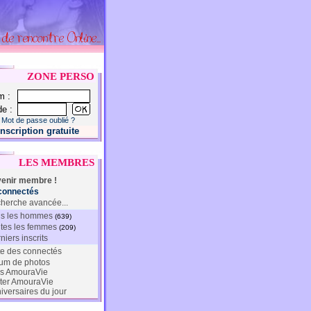
ZONE PERSO
m :
e :
Mot de passe oublié ?
Inscription gratuite
LES MEMBRES
enir membre !
connectés
herche avancée...
s les hommes
(639)
tes les femmes
(209)
niers inscrits
te des connectés
um de photos
s AmouraVie
ter AmouraVie
iversaires du jour