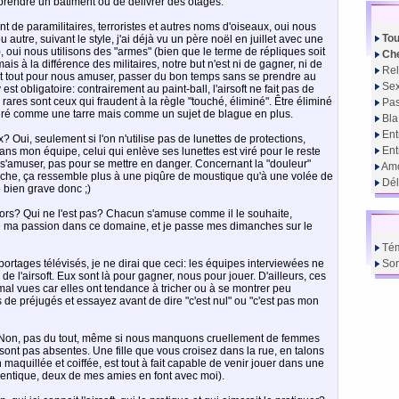
de prendre un batiment ou de délivrer des otages.
nt de paramilitaires, terroristes et autres noms d'oiseaux, oui nous
Tou
u autre, suivant le style, j'ai déjà vu un père noël en juillet avec une
 oui nous utilisons des "armes" (bien que le terme de répliques soit
Che
s à la différence des militaires, notre but n'est ni de gagner, ni de
Rel
t tout pour nous amuser, passer du bon temps sans se prendre au
Sex
 est obligatoire: contrairement au paint-ball, l'airsoft ne fait pas de
 rares sont ceux qui fraudent à la règle "touché, éliminé". Être éliminé
Pas
déré comme une tarre mais comme un sujet de blague en plus.
Bla
Ent
? Oui, seulement si l'on n'utilise pas de lunettes de protections,
En
ans mon équipe, celui qui enlève ses lunettes est viré pour le reste
r s'amuser, pas pour se mettre en danger. Concernant la "douleur"
Amo
uche, ça ressemble plus à une piqûre de moustique qu'à une volée de
Dél
 bien grave donc ;)
alors? Qui ne l'est pas? Chacun s'amuse comme il le souhaite,
vé ma passion dans ce domaine, et je passe mes dimanches sur le
Té
portages télévisés, je ne dirai que ceci: les équipes interviewées ne
So
e l'airsoft. Eux sont là pour gagner, nous pour jouer. D'ailleurs, ces
mal vues car elles ont tendance à tricher ou à se montrer peu
 de préjugés et essayez avant de dire "c'est nul" ou "c'est pas mon
 Non, pas du tout, même si nous manquons cruellement de femmes
sont pas absentes. Une fille que vous croisez dans la rue, en talons
n maquillée et coiffée, est tout à fait capable de venir jouer dans une
hentique, deux de mes amies en font avec moi).