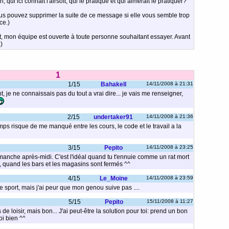
qui ici connait l'airsoft, qui le pratique et qui aimerait le pratiquer?
 pouvez supprimer la suite de ce message si elle vous semble trop
ce.)
t, mon équipe est ouverte à toute personne souhaitant essayer. Avant
)
1
1/15
Bahakell
14/11/2008 à 21:31
t, je ne connaissais pas du tout a vrai dire... je vais me renseigner,
2/15
undertaker91
14/11/2008 à 21:36
mps risque de me manqué entre les cours, le code et le travail a la
3/15
Pepito
14/11/2008 à 23:25
imanche après-midi. C'est l'idéal quand tu t'ennuie comme un rat mort
, quand les bars et les magasins sont fermés ^^
4/15
Le_Moine
14/11/2008 à 23:59
ce sport, mais j'ai peur que mon genou suive pas ....
5/15
Pepito
15/11/2008 à 11:27
e loisir, mais bon... J'ai peut-être la solution pour toi: prend un bon
oi bien ^^