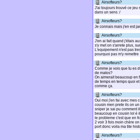
Airsofteurs?
J'ai toujours trouvé ce je
dans un sens :/
Airsofteurs?
Je connais mais j'en est ja
Airsofteurs?
J'en ai fait quand j'étais 
s'y met on s'arrete plus, s
L'equipement n'est pas tre
pourquoi pas m'y remettre 
Airsofteurs?
Comme je vois que tu es du 
de matos?
On aimerait beaucoup en fai
de temps en temps quoi et 
comme ça.
Airsofteurs?
Oui moi j'en fai avec mes 
cousin men prete ils on un
sniper je sai pu comment i
beaucoup en cousin lol é i
le probleme c'est que en f
2 voir 3 fois moin chère o
port donc voila ma tite hist
Airsofteurs?