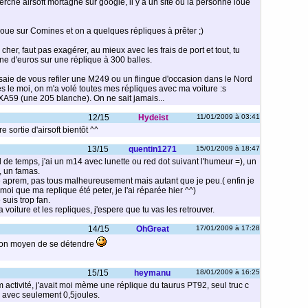
rche airsoft mortagne sur google, il y a un site où la personne loue
 joue sur Comines et on a quelques répliques à prêter ;)
cher, faut pas exagérer, au mieux avec les frais de port et tout, tu
e d'euros sur une réplique à 300 balles.
saie de vous refiler une M249 ou un flingue d'occasion dans le Nord
 le moi, on m'a volé toutes mes répliques avec ma voiture :s
XA59 (une 205 blanche). On ne sait jamais...
12/15
Hydeist
11/01/2009 à 03:41
 sortie d'airsoft bientôt ^^
13/15
quentin1271
15/01/2009 à 18:47
l de temps, j'ai un m14 avec lunette ou red dot suivant l'humeur =), un
 un famas.
he aprem, pas tous malheureusement mais autant que je peu.( enfin je
 moi que ma replique été peter, je l'ai réparée hier ^^)
 suis trop fan.
 voiture et les repliques, j'espere que tu vas les retrouver.
14/15
OhGreat
17/01/2009 à 17:28
s bon moyen de se détendre
15/15
heymanu
18/01/2009 à 16:25
 activité, j'avait moi mème une réplique du taurus PT92, seul truc c
s avec seulement 0,5joules.