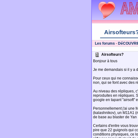
Airsofteurs
Les forums
-
DéCOUVRI
Airsofteurs?
Bonjour à tous
Je me demandais si il y a d
Pour ceux qui ne connaisse
non, qui se font avec des r
Au niveau des répliques, c'
reproduites en répliques. S
google en tapant "airsoft" 
Personnellement j'ai une M
(kalashnikov), un M11A1 (mi
de base au blaster de Yan 
Certains d'entre vous trouv
pire que 22 guignols qui 
conditions physiques, ce lo