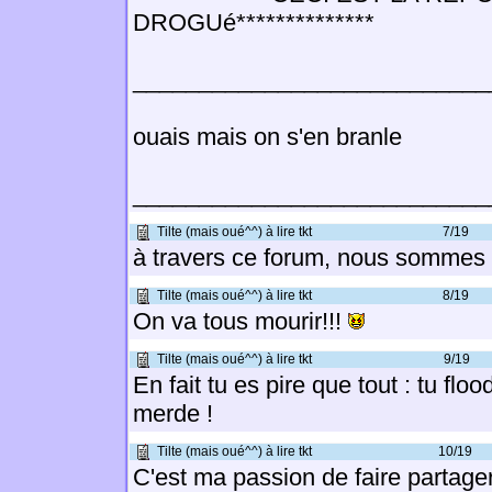
DROGUé**************
___________________________
ouais mais on s'en branle
___________________________
Tilte (mais oué^^) à lire tkt
7/19
à travers ce forum, nous sommes
Tilte (mais oué^^) à lire tkt
8/19
On va tous mourir!!!
Tilte (mais oué^^) à lire tkt
9/19
En fait tu es pire que tout : tu flo
merde !
Tilte (mais oué^^) à lire tkt
10/19
C'est ma passion de faire partage