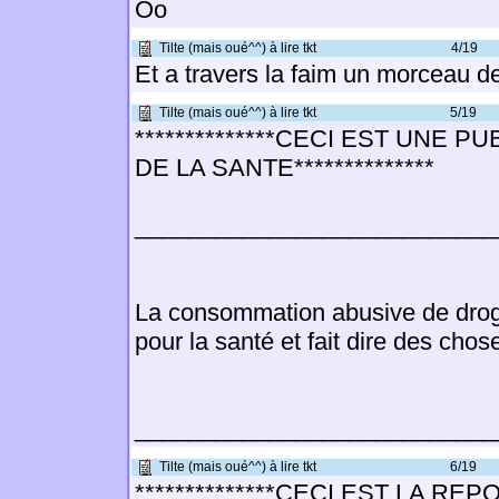
Oo
Tilte (mais oué^^) à lire tkt
4/19
Et a travers la faim un morceau d
Tilte (mais oué^^) à lire tkt
5/19
**************CECI EST UNE P
DE LA SANTE**************
___________________________
La consommation abusive de dro
pour la santé et fait dire des cho
___________________________
Tilte (mais oué^^) à lire tkt
6/19
**************CECI EST LA RE