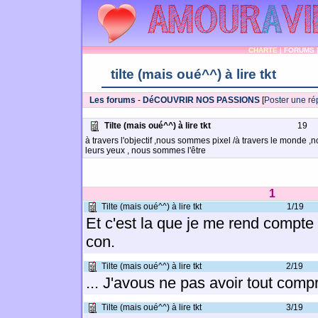
CHARTE
|
FORUMS
tilte (mais oué^^) à lire tkt
Les forums
-
DéCOUVRIR NOS PASSIONS
[
Poster une r
Tilte (mais oué^^) à lire tkt
19
à travers l'objectif ,nous sommes pixel /à travers le monde 
leurs yeux , nous sommes l'être
1
Tilte (mais oué^^) à lire tkt
1/19
Et c'est la que je me rend compte 
con.
Tilte (mais oué^^) à lire tkt
2/19
... J'avous ne pas avoir tout compr
Tilte (mais oué^^) à lire tkt
3/19