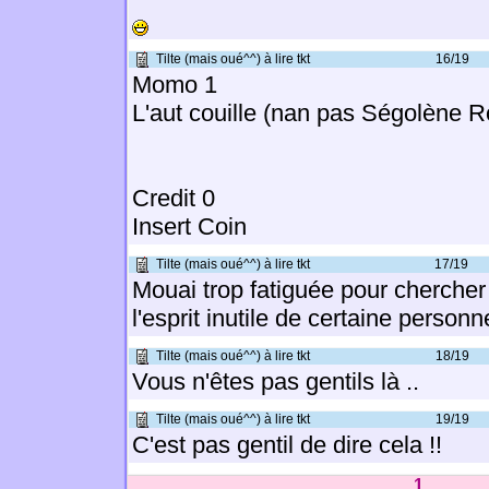
Tilte (mais oué^^) à lire tkt
16/19
Momo 1
L'aut couille (nan pas Ségolène R
Credit 0
Insert Coin
Tilte (mais oué^^) à lire tkt
17/19
Mouai trop fatiguée pour cherche
l'esprit inutile de certaine personne
Tilte (mais oué^^) à lire tkt
18/19
Vous n'êtes pas gentils là ..
Tilte (mais oué^^) à lire tkt
19/19
C'est pas gentil de dire cela !!
1